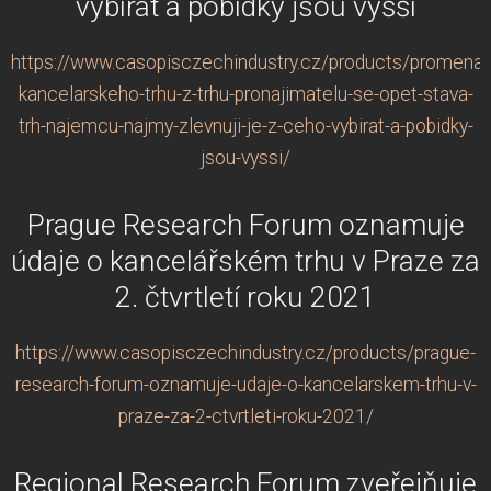
vybírat a pobídky jsou vyšší
https://www.casopisczechindustry.cz/products/promena-
kancelarskeho-trhu-z-trhu-pronajimatelu-se-opet-stava-
trh-najemcu-najmy-zlevnuji-je-z-ceho-vybirat-a-pobidky-
jsou-vyssi/
Prague Research Forum oznamuje
údaje o kancelářském trhu v Praze za
2. čtvrtletí roku 2021
https://www.casopisczechindustry.cz/products/prague-
research-forum-oznamuje-udaje-o-kancelarskem-trhu-v-
praze-za-2-ctvrtleti-roku-2021/
Regional Research Forum zveřejňuje