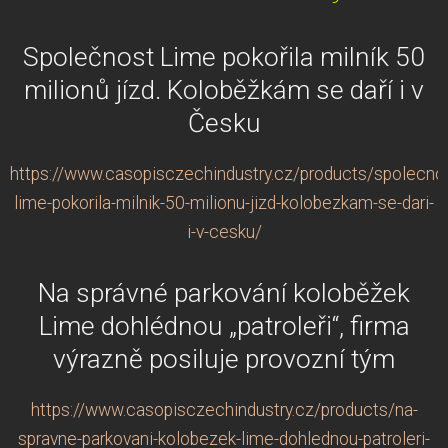
Společnost Lime pokořila milník 50
milionů jízd. Koloběžkám se daří i v
Česku
https://www.casopisczechindustry.cz/products/spolecno
lime-pokorila-milnik-50-milionu-jizd-kolobezkam-se-dari-
i-v-cesku/
Na správné parkování koloběžek
Lime dohlédnou „patroleři“, firma
výrazně posiluje provozní tým
https://www.casopisczechindustry.cz/products/na-
spravne-parkovani-kolobezek-lime-dohlednou-patroleri-