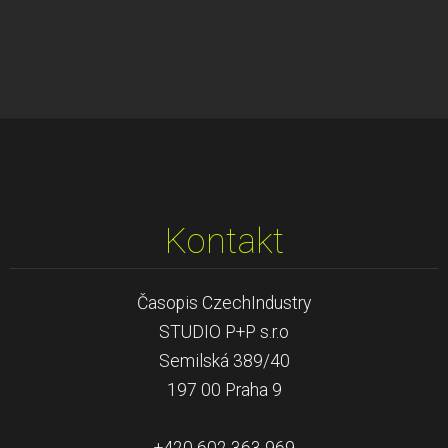
Kontakt
Časopis CzechIndustry
STUDIO P+P s.r.o
Semilská 389/40
197 00 Praha 9
+420 602 363 969