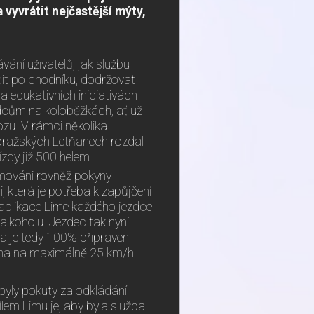
vyvrátit nejčastější mýty,
vání uživatelů, jak službu
dit po chodníku, dodržovat
a edukativních iniciativách
ezdcům na koloběžkách, ať už
ozu. V rámci několika
v pražských Letňanech rozdal
zdy již 500 helem.
ormováni rovněž pokyny
 která je potřeba k zapůjčení
 aplikace Lime každého jezdce
alkoholu. Jezdec tak nyní
 a je tedy 100% připraven
ena na maximálně 25 km/h.
byly pokuty za odkládání
lem Limu je, aby byla služba