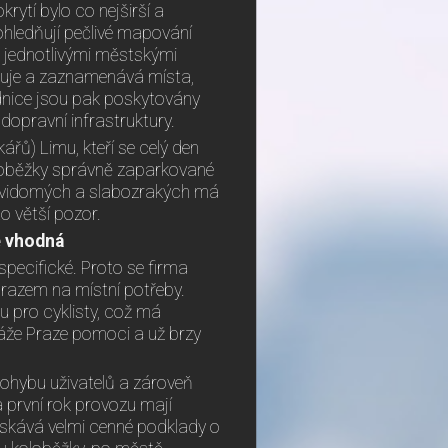
rytí bylo co nejširší a
hledňují pečlivé mapování
i jednotlivými městskými
zuje a zaznamenává místa,
řadnice jsou pak poskytovány
 dopravní infrastruktury.
ářů) Limu, kteří se celý den
koloběžky správně zaparkované
 nevidomých a slabozrakých má
o větší pozor.
e vhodná
pecifické. Proto se firma
razem na místní potřeby.
u pro cyklisty, což má
káže Praze pomoci a už brzy
ohybu uživatelů a zároveň
 první rok provozu mají
získává velmi cenné podklady o