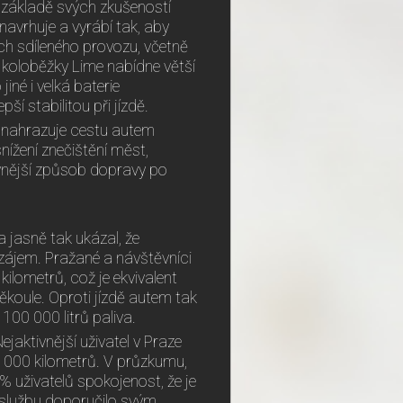
 základě svých zkušeností
avrhuje a vyrábí tak, aby
h sdíleného provozu, včetně
 koloběžky Lime nabídne větší
iné i velká baterie
ší stabilitou při jízdě.
mu nahrazuje cestu autem
ížení znečištění měst,
vnější způsob dopravy po
a jasně tak ukázal, že
ý zájem. Pražané a návštěvníci
ilometrů, což je ekvivalent
měkoule. Oproti jízdě autem tak
s 100 000 litrů paliva.
jaktivnější uživatel v Praze
 1 000 kilometrů. V průzkumu,
% uživatelů spokojenost, že je
 službu doporučilo svým