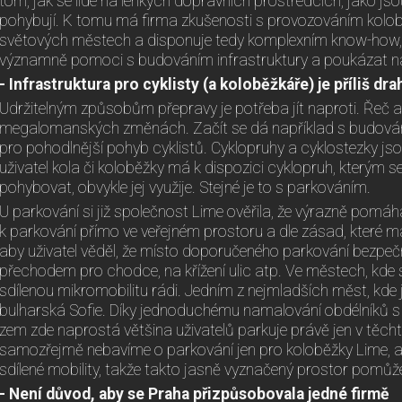
tom, jak se lidé na lehkých dopravních prostředcích, jako js
pohybují. K tomu má firma zkušenosti s provozováním kolob
světových městech a disponuje tedy komplexním know-how,
významně pomoci s budováním infrastruktury a poukázat na n
- Infrastruktura pro cyklisty (a koloběžkáře) je příliš dra
Udržitelným způsobům přepravy je potřeba jít naproti. Řeč a
megalomanských změnách. Začít se dá například s budován
pro pohodlnější pohyb cyklistů. Cyklopruhy a cyklostezky js
uživatel kola či koloběžky má k dispozici cyklopruh, kterým 
pohybovat, obvykle jej využije. Stejné je to s parkováním.
U parkování si již společnost Lime ověřila, že výrazně pom
k parkování přímo ve veřejném prostoru a dle zásad, které ma
aby uživatel věděl, že místo doporučeného parkování bezpeč
přechodem pro chodce, na křížení ulic atp. Ve městech, kde s
sdílenou mikromobilitu rádi. Jedním z nejmladších měst, kde j
bulharská Sofie. Díky jednoduchému namalování obdélníků 
zem zde naprostá většina uživatelů parkuje právě jen v těch
samozřejmě nebavíme o parkování jen pro koloběžky Lime, a
sdílené mobility, takže takto jasně vyznačený prostor pomůž
- Není důvod, aby se Praha přizpůsobovala jedné firmě