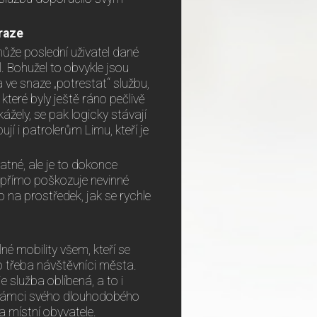
raze
ůže poslední uživatel dané
l. Bohužel to obvykle jsou
 ve snaze „potrestat“ službu,
které byly ještě ráno pečlivě
žely, se pak logicky stávají
 i patrolerům Limu, kteří je
atné, ale je to dokonce
 přímo poškozuje nevinné
o na prostředek, jak se rychle
é mobility všem, kteří se
o třeba návštěvníci města.
e služba oblíbená, a to i
 rámci svého dlouhodobého
a místní obyvatele.