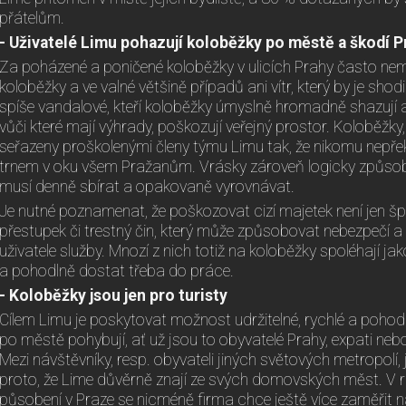
přátelům.
- Uživatelé Limu pohazují koloběžky po městě a škodí P
Za poházené a poničené koloběžky v ulicích Prahy často nem
koloběžky a ve valné většině případů ani vítr, který by je shodi
spíše vandalové, kteří koloběžky úmyslně hromadně shazují a
vůči které mají výhrady, poškozují veřejný prostor. Koloběžky, 
seřazeny proškolenými členy týmu Limu tak, že nikomu nepřeká
trnem v oku všem Pražanům. Vrásky zároveň logicky způsobují
musí denně sbírat a opakovaně vyrovnávat.
Je nutné poznamenat, že poškozovat cizí majetek není jen šp
přestupek či trestný čin, který může způsobovat nebezpečí a
uživatele služby. Mnozí z nich totiž na koloběžky spoléhají jak
a pohodlně dostat třeba do práce.
- Koloběžky jsou jen pro turisty
Cílem Limu je poskytovat možnost udržitelné, rychlé a pohodln
po městě pohybují, ať už jsou to obyvatelé Prahy, expati neb
Mezi návštěvníky, resp. obyvateli jiných světových metropolí, j
proto, že Lime důvěrně znají ze svých domovských měst. V
působení v Praze se nicméně firma chce ještě více zaměřit n