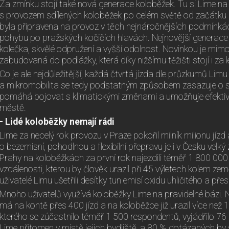
Za zmínku stojí také nová generace koloběžek. Tu si Lime na
s provozem sdílených koloběžek po celém světě od začátku n
byla připravena na provoz v těch nejnáročnějších podmínkác
pohybu po pražských kočičích hlavách. Nejnovější generace
kolečka, skvělé odpružení a vyšší odolnost. Novinkou je mimo j
zabudovaná do podlážky, která díky nižšímu těžišti stojí i za lep
Co je ale nejdůležitější, každá čtvrtá jízda dle průzkumů Li
a mikromobilita se tedy podstatným způsobem zasazuje o sn
pomáhá bojovat s klimatickými změnami a umožňuje efekti
městě.
- Lidé koloběžky nemají rádi
Lime za necelý rok provozu v Praze pokořil milník milionu jízd 
o bezemisní, pohodlnou a flexibilní přepravu je i v Česku velk
Prahy na koloběžkách za první rok najezdili téměř 1 800 000 k
vzdálenosti, kterou by člověk urazil při 45 výletech kolem ze
uživatelé Limu ušetřili desítky tun emisí oxidu uhličitého a pře
Mnoho uživatelů využívá koloběžky Lime na pravidelné bázi. Ne
má na kontě přes 400 jízd a na koloběžce již urazil více než
kterého se zúčastnilo téměř 1 500 respondentů, vyjádřilo 76 
Lime přítomen v místě jejich bydliště, a 80 % dotázaných by