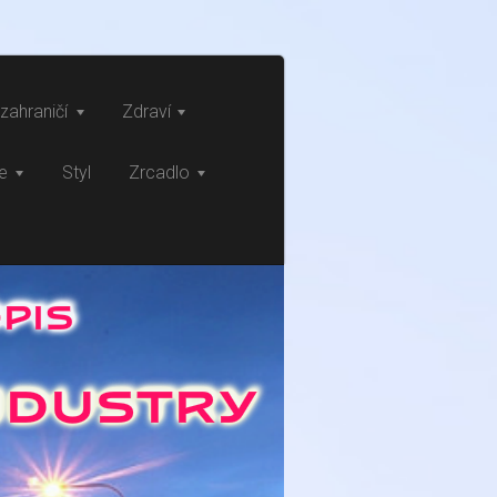
zahraničí
Zdraví
ce
Styl
Zrcadlo