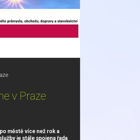
raze
me v Praze
po městě více než rok a
lužby je stále spojena řada