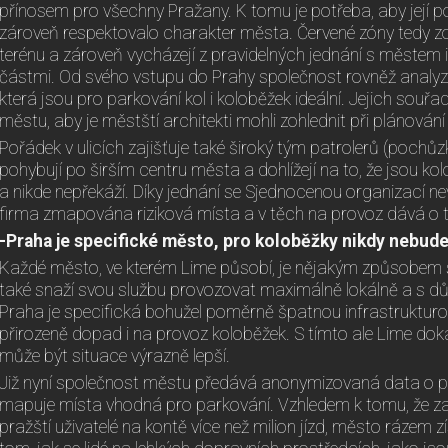
přínosem pro všechny Pražany. K tomu je potřeba, aby její pok
zároveň respektovalo charakter města. Červené zóny tedy zo
terénu a zároveň vycházejí z pravidelných jednání s městem 
částmi. Od svého vstupu do Prahy společnost rovněž analy
která jsou pro parkování kol i koloběžek ideální. Jejich sou
městu, aby je městští architekti mohli zohlednit při plánování
Pořádek v ulicích zajišťuje také široký tým patrolerů (pochůzk
pohybují po širším centru města a dohlížejí na to, že jsou 
a nikde nepřekáží. Díky jednání se Sjednocenou organizací
firma zmapována riziková místa a v těch na provoz dává o t
-Praha je specifické město, pro koloběžky nikdy nebud
Každé město, ve kterém Lime působí, je nějakým způsobem s
také snaží svou službu provozovat maximálně lokálně a s dů
Praha je specifická bohužel poměrně špatnou infrastrukturo
přirozeně dopad i na provoz koloběžek. S tímto ale Lime do
může být situace výrazně lepší.
Již nyní společnost městu předává anonymizovaná data o p
mapuje místa vhodná pro parkování. Vzhledem k tomu, že za
pražští uživatelé na kontě více než milion jízd, město rázem 