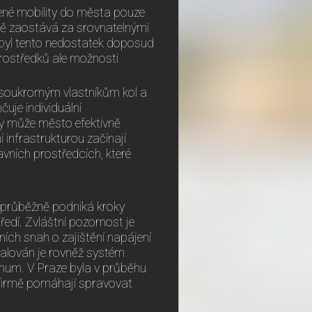
ílené mobility do města pouze
mně zaostává za srovnatelnými
byl tento nedostatek doposud
 prostředků ale možnosti
ě soukromým vlastníkům kol a
čuje individuální
ty může město efektivně
 infrastrukturou začínají
avních prostředcích, které
a průběžně podniká kroky
edí. Zvláštní pozornost je
ních snah o zajištění napájení
alován je rovněž systém
imum. V Praze byla v průběhu
 firmě pomáhají spravovat