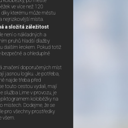
ou koloběžky, po městě
ěžek ve více než 120
 díky kterému může městu
ejrizikovější místa.
há a složitá záležitost
le není o nákladných a
ím pruhů hladší dlažby
ou dalším krokem. Pokud totiž
se bezpečně a ohleduplně
áhá značení doporučených míst
jí jasnou logiku. Je potřeba,
ně najde třeba před
e touto cestou vydali, mají
e služba Lime v provozu, je
s piktogramem koloběžky na
to místech. Dodejme, že se
le pro všechny prostředky
e všem.