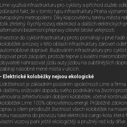
Lime využívá infrastrukturu pro cyklisty a příchod služeb sd
zdůraznil fakt, že v tomto typu infrastruktury Praha význa
evropskými metropolemi. Díky kopcovitému terénu města ne
tolik zřetelný. Rychlý rozvoj elektrokol a dalších elektrických
alternativní bezemisní přepravy otevřel široké veřejnosti.
Investice do cykloinfrastruktury proto pomáhají v prvé řad
koloběžek a rozvoj v této oblasti infrastruktury zároveň odleh
automobilové dopravě. Budováním infrastruktury pro cyklis
bojovat proti zácpám, protože teprve s kvalitní mikromobilitní
obyvatelé nahrazovat jízdu auty jízdou na subtilnějších dopr
zabírají násobně méně místa v ulicích.
- Elektrické koloběžky nejsou ekologické
Udržitelnost je základním posláním společnosti Lime a firm
k dalšímu snižování dopadu svého podnikání na životní prostř
věnována zefektivňování dobíjení koloběžek, včetně kontinuál
koloběžek Lime 100% obnovitelnou energií. Průběžně zdokon
oprav s cílem prodloužit životnost všech koloběžek na max
roku nasazena do provozu také elektrická cargo-kola, která
vlastní vozový park ještě ekologičtěji a pružněji než kdy dříve.