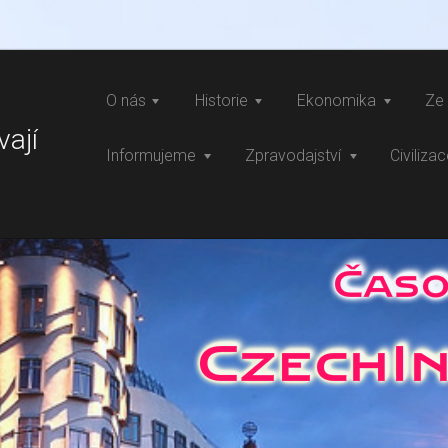
O nás
Historie
Ekonomika
Ze 
vají
Informujeme
Zpravodajství
Civiliza