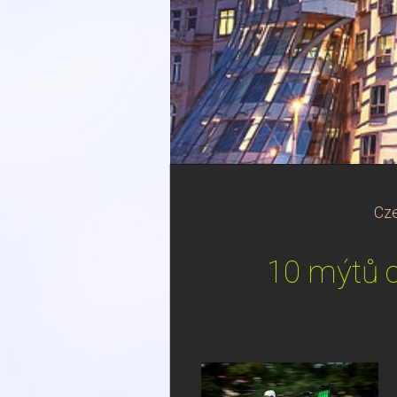
Cze
10 mýtů o