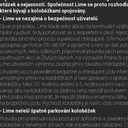
otázek a nejasností. Společnost Lime se proto rozhodla 
které bývají s koloběžkami spojovány.
- Lime se nezajímá o bezpečnost uživatelů
Opak je pravdou. Lime klade velký důraz na kontinuální vzdělá
řádně využívat, tedy pohybovat se s respektem k okolí, nejez
pravidla silničního provozu a parkovat ohleduplně. S firmou n
spolupracuje Policie ČR i BESIP a společně s nimi se daří j
soukromých, nebo sdílených, připomínat pravidla jejich prov
osvětových akcí ve Žlutých lázních, na Výstavišti Praha či 
Lime uživatelům výměnou za připojení k závazku ohleduplné jí
Uživatelé jsou o pravidlech bezpečné a ohleduplné jízdy inf
umístěnými přímo na koloběžkách a také zprávami v aplikaci,
koloběžky. Mezi 10. hodinou večerní a 5. hodinou ranní navíc
varuje, aby na koloběžce za žádnou cenu nejezdil pod vlivem 
před jízdou musí potvrdit, že nepožil žádnou omamnou látku
na bezpečnou jízdu. Rychlost koloběžky je navíc vždy omez
- Lime neřeší špatné parkování koloběžek
Pravidla pro parkování byla postupně zpřísněna a zavedeny 
koloběžek v červených zónách, kde je parkování zakázáno. Cí