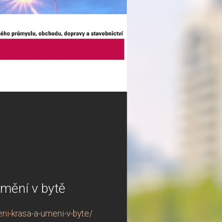
umění v bytě
eni-krasa-a-umeni-v-byte/