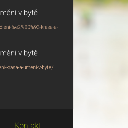
umění v bytě
bydleni-%e2%80%93-krasa-a-
umění v bytě
eni-krasa-a-umeni-v-byte/
Kontakt