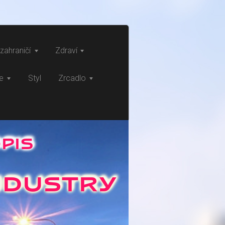
zahraničí
Zdraví
ce
Styl
Zrcadlo