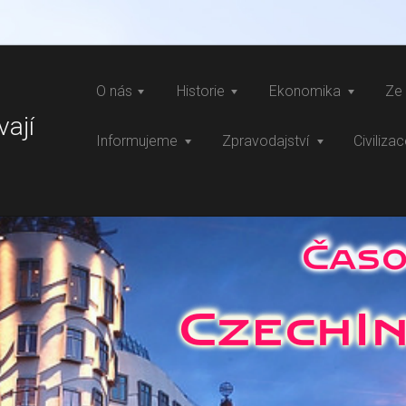
O nás
Historie
Ekonomika
Ze 
vají
Informujeme
Zpravodajství
Civiliza