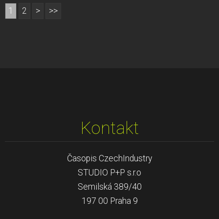
1
2
>
>>
Kontakt
Časopis CzechIndustry
STUDIO P+P s.r.o
Semilská 389/40
197 00 Praha 9