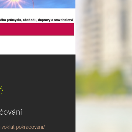
é
ačování
ivoklat-pokracovani/