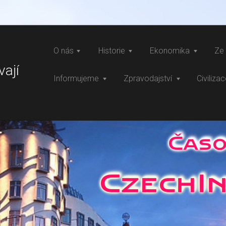
O nás
Historie
Ekonomika
Ze 
vají
Informujeme
Zpravodajství
Civiliza