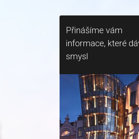
Přinášíme vám
informace, které dá
smysl