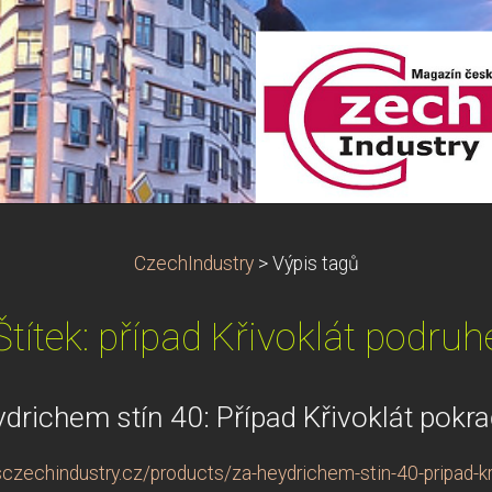
CzechIndustry
>
Výpis tagů
Štítek: případ Křivoklát podruh
drichem stín 40: Případ Křivoklát pokr
czechindustry.cz/products/za-heydrichem-stin-40-pripad-kr