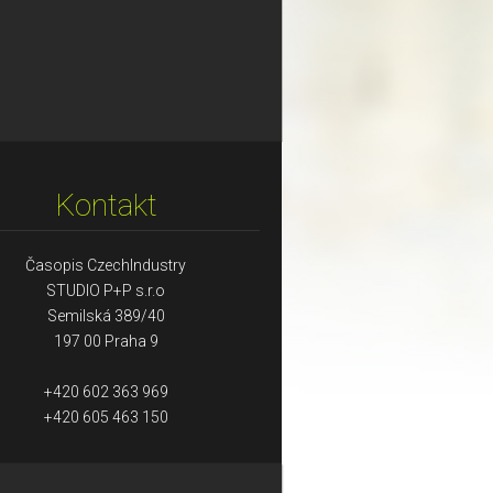
Kontakt
Časopis CzechIndustry
STUDIO P+P s.r.o
Semilská 389/40
197 00 Praha 9
+420 602 363 969
+420 605 463 150