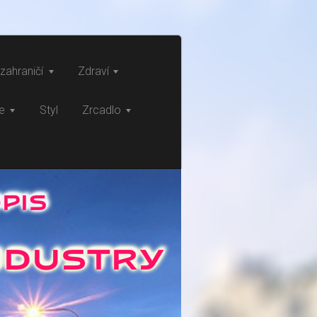
zahraničí
Zdraví
ce
Styl
Zrcadlo