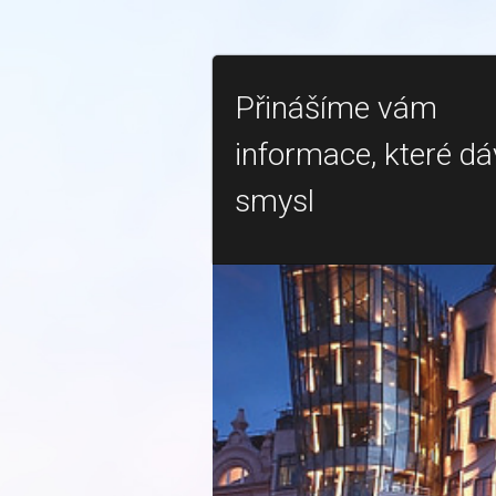
Přinášíme vám
informace, které dá
smysl