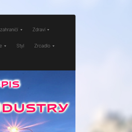
zahraničí
Zdraví
ce
Styl
Zrcadlo