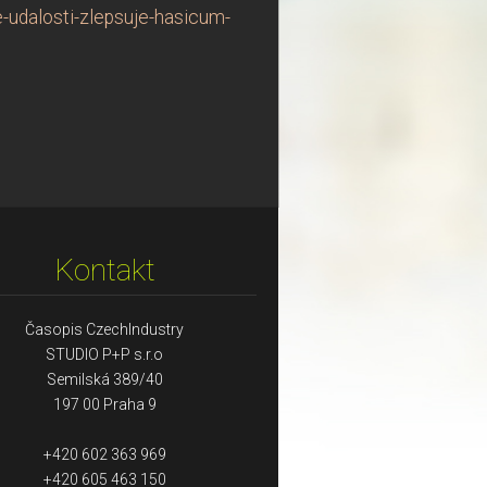
-udalosti-zlepsuje-hasicum-
Kontakt
Časopis CzechIndustry
STUDIO P+P s.r.o
Semilská 389/40
197 00 Praha 9
+420 602 363 969
+420 605 463 150