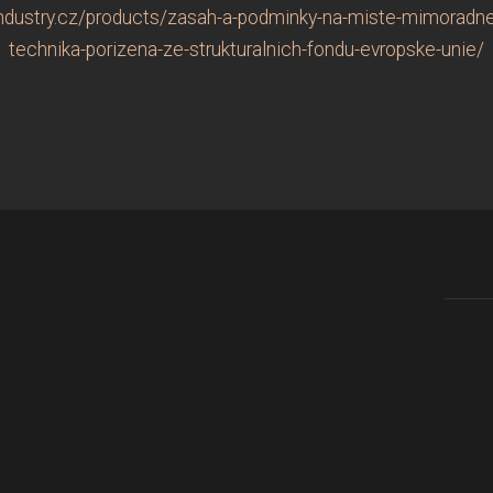
dustry.cz/products/zasah-a-podminky-na-miste-mimoradne
technika-porizena-ze-strukturalnich-fondu-evropske-unie/