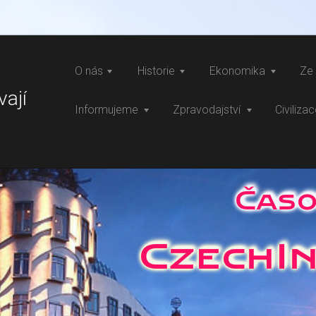
O nás
Historie
Ekonomika
Ze 
vají
Informujeme
Zpravodajství
Civiliza