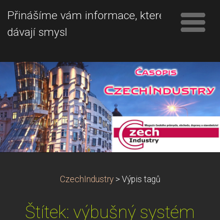
Přinášíme vám informace, které
dávají smysl
CzechIndustry
>
Výpis tagů
Štítek: výbušný systém