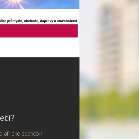
ebí?
-africke-podnebi/