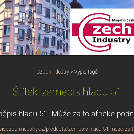
CzechIndustry
>
Výpis tagů
Štítek: zeměpis hladu 51
ěpis hladu 51: Může za to africké podn
pisczechindustry.cz/products/zemepis-hladu-51-muze-za-to