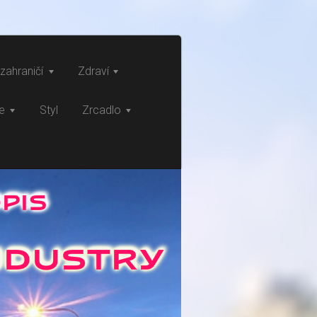
zahraničí
Zdraví
ce
Styl
Zrcadlo