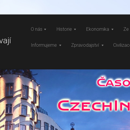
O nás
Historie
Ekonomika
Ze 
vají
Informujeme
Zpravodajství
Civiliza