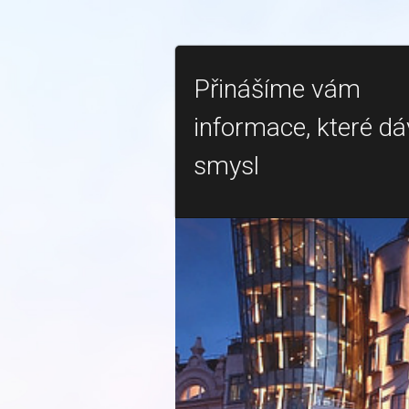
Přinášíme vám
informace, které dá
smysl