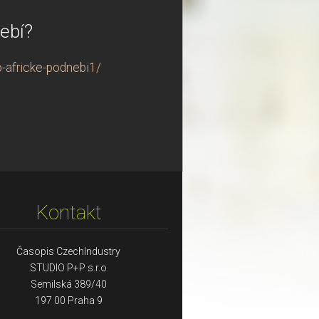
ebí?
-africke-podnebi1/
Kontakt
Časopis CzechIndustry
STUDIO P+P s.r.o
Semilská 389/40
197 00 Praha 9