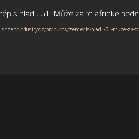
ěpis hladu 51: Může za to africké podn
isczechindustry.cz/products/zemepis-hladu-51-muze-za-to