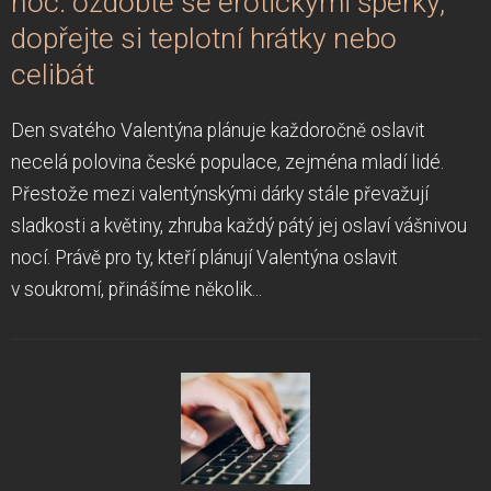
noc: ozdobte se erotickými šperky,
dopřejte si teplotní hrátky nebo
celibát
Den svatého Valentýna plánuje každoročně oslavit
necelá polovina české populace, zejména mladí lidé.
Přestože mezi valentýnskými dárky stále převažují
sladkosti a květiny, zhruba každý pátý jej oslaví vášnivou
nocí. Právě pro ty, kteří plánují Valentýna oslavit
v soukromí, přinášíme několik...