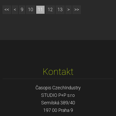
<<
<
9
10
11
12
13
>
>>
Kontakt
Časopis CzechIndustry
STUDIO P+P s.r.o
Semilská 389/40
197 00 Praha 9