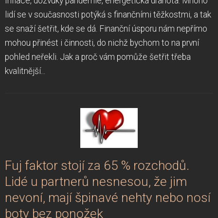
Inflace, dozvuky pandemie, energetická drahota. Mnoho
lidí se v současnosti potýká s finančními těžkostmi, a tak
se snaží šetřit, kde se dá. Finanční úsporu nám nepřímo
mohou přinést i činnosti, do nichž bychom to na první
pohled neřekli. Jak a proč vám pomůže šetřit třeba
kvalitnější...
Fuj faktor stojí za 65 % rozchodů.
Lidé u partnerů nesnesou, že jim
nevoní, mají špinavé nehty nebo nosí
boty bez ponožek