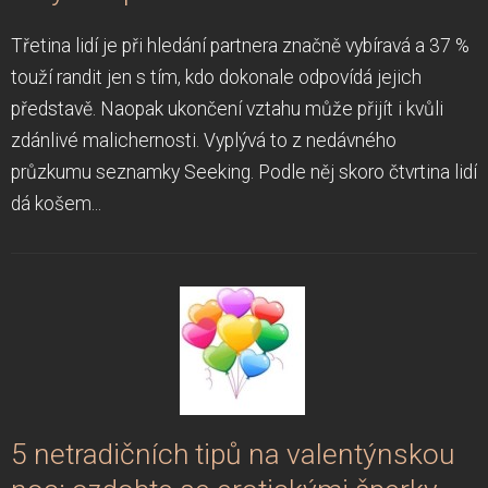
Třetina lidí je při hledání partnera značně vybíravá a 37 %
touží randit jen s tím, kdo dokonale odpovídá jejich
představě. Naopak ukončení vztahu může přijít i kvůli
zdánlivé malichernosti. Vyplývá to z nedávného
průzkumu seznamky Seeking. Podle něj skoro čtvrtina lidí
dá košem...
5 netradičních tipů na valentýnskou