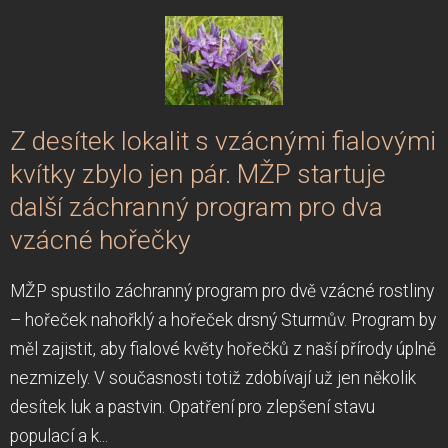
Z desítek lokalit s vzácnými fialovými
kvítky zbylo jen pár. MŽP startuje
další záchranný program pro dva
vzácné hořečky
MŽP spustilo záchranný program pro dvě vzácné rostliny
– hořeček nahořklý a hořeček drsný Sturmův. Program by
měl zajistit, aby fialové květy hořečků z naší přírody úplně
nezmizely. V současnosti totiž zdobívají už jen několik
desítek luk a pastvin. Opatření pro zlepšení stavu
populací a k...