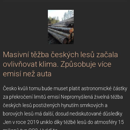
Masivní těžba českých lesů začala
ovlivňovat klima. Způsobuje více
emisí než auta
Česko kvůli tomu bude muset platit astronomické částky
za překročení limitů emisí Nepromyšlená živelná těžba
českých lesů postižených hynutím smrkových a
borových lesů má další, dosud nediskutované důsledky.
Jen v roce 2019 uniklo díky těžbě lesů do atmosféry 15