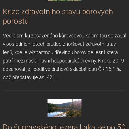
Krize zdravotního stavu borových
porostů
Vedle smrku zasaženého kůrovcovou kalamitou se začal
v posledních letech prudce zhoršovat zdravotní stav
lesů, kde je významnou dřevinou borovice lesní, která
patří mezi naše hlavní hospodářské dřeviny. K roku 2019
dosahoval její podíl ve druhové skladbě lesů ČR 16,1 %,
což představuje asi 421...
Do šumavského jezera Laka se po 50