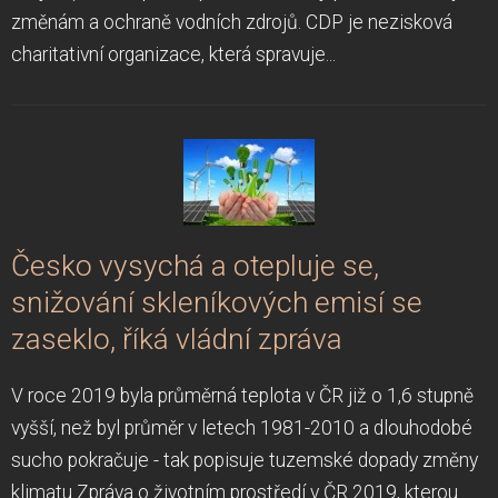
změnám a ochraně vodních zdrojů. CDP je nezisková
charitativní organizace, která spravuje...
Česko vysychá a otepluje se,
snižování skleníkových emisí se
zaseklo, říká vládní zpráva
V roce 2019 byla průměrná teplota v ČR již o 1,6 stupně
vyšší, než byl průměr v letech 1981-2010 a dlouhodobé
sucho pokračuje - tak popisuje tuzemské dopady změny
klimatu Zpráva o životním prostředí v ČR 2019, kterou