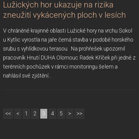
Lužických hor ukazuje na rizika
zneužití vykácených ploch v lesích
V chráněné krajinné oblasti Lužické hory na vrchu Sokol
u Kytlic vyrostla na jaře černá stavba v podobě horského
srubu s vyhlídkovou terasou. Na prohřešek upozornil
pracovník Hnutí DUHA Olomouc Radek Kříček při jedné z
terénních pochůzek v rámci monitoringu šelem a
nahlásil své zjištění...
<<
<
1
2
3
4
5
>
>>