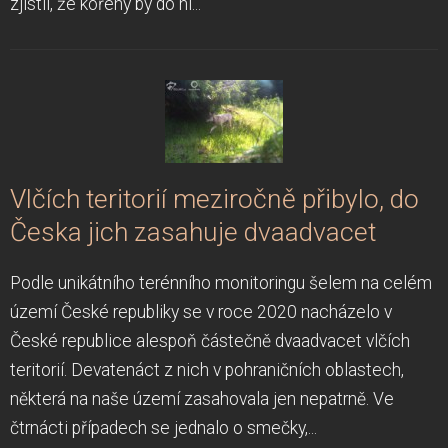
zjistil, že kořeny by do ní...
Vlčích teritorií meziročně přibylo, do
Česka jich zasahuje dvaadvacet
Podle unikátního terénního monitoringu šelem na celém
území České republiky se v roce 2020 nacházelo v
České republice alespoň částečně dvaadvacet vlčích
teritorií. Devatenáct z nich v pohraničních oblastech,
některá na naše území zasahovala jen nepatrně. Ve
čtrnácti případech se jednalo o smečky,...