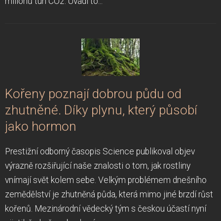
milionů tun CO2. Uvádí to...
Kořeny poznají dobrou půdu od
zhutněné. Díky plynu, který působí
jako hormon
Prestižní odborný časopis Science publikoval objev
výrazně rozšiřující naše znalosti o tom, jak rostliny
vnímají svět kolem sebe. Velkým problémem dnešního
zemědělství je zhutněná půda, která mimo jiné brzdí růst
kořenů. Mezinárodní vědecký tým s českou účastí nyní