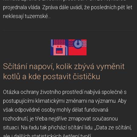
projednala vláda. Zpráva dále uvádí, že posledních pět let
neklesají tuzemské...
Sčítání napoví, kolik zbývá vyměnit
kotlů a kde postavit čističku
Otázka ochrany životního prostředí nabývá společně s
postupujícími klimatickými změnami na významu. Aby
však odpovědné osoby mohly dělat fundovaná
rozhodnutí, je třeba nejdříve zmapovat současnou
situaci. Na řadu tak přichází sčítání lidu. „Data ze sčítání,
ale i dalších statistických šetření tvoří...