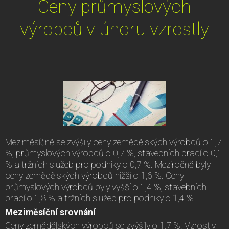
Ceny průmyslových
výrobců v únoru vzrostly
Meziměsíčně se zvýšily ceny zemědělských výrobců o 1,7
%, průmyslových výrobců o 0,7 %, stavebních prací o 0,1
% a tržních služeb pro podniky o 0,7 %. Meziročně byly
ceny zemědělských výrobců nižší o 1,6 %. Ceny
průmyslových výrobců byly vyšší o 1,4 %, stavebních
prací o 1,8 % a tržních služeb pro podniky o 1,4 %.
Meziměsíční srovnání
Ceny zemědělských výrobců se zvýšily o 1,7 %. Vzrostly