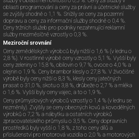
služby v oblasti nemovitostí o 0,5 %. Ceny za služby v
oblasti programování a ceny za právní a účetnické služby
se zvýšily shodně o 1,1 %. Snížily se ceny za pozemní
dopravu a ceny za informační služby shodně o 0,4 %.
Ceny tržních služeb pro podniky nezahrnující reklamní
služby meziměsíčně vzrostly o 0,3 %.
Meziroční srovnání
Ceny zemědělských výrobců byly nižší o 1,6 % (v lednu o
2,8 %). V rostlinné výrobě ceny vzrostly o 5,1 %. Vyšší byly
ceny zeleniny o 15,8 %, obilovin o 9,7 %, ovoce o 4,0 % a
olejnin o 1,9 %. Ceny brambor klesly o 27,8 %. V živočišné
výrobě byly ceny nižší o 8,3 %, klesly ceny jatečných
prasat o 31,0 %, skotu o 3,8 %, drůbeže o 2,7 % a mléka
o 1,6 %. Vyšší byly ceny vajec, a to o 1,9 %.
Ceny průmyslových výrobců vzrostly o 1,4 % (v lednu se
nezměnily). Zvýšily se ceny obecných kovů a kovodělných
výrobků o 7,2 % a nábytku a ostatních výrobků
zpracovatelského průmyslu o 3,5 %. Ceny dopravních
prostředků byly vyšší o 1,8 %, z toho ceny dílů a
příslušenství pro motorová vozidla o 2,0 % a motorových