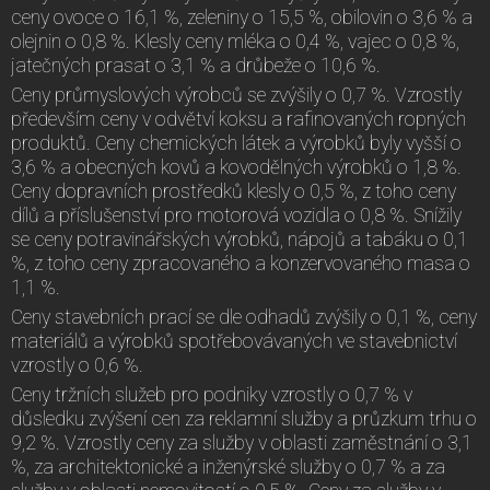
ceny ovoce o 16,1 %, zeleniny o 15,5 %, obilovin o 3,6 % a
olejnin o 0,8 %. Klesly ceny mléka o 0,4 %, vajec o 0,8 %,
jatečných prasat o 3,1 % a drůbeže o 10,6 %.
Ceny průmyslových výrobců se zvýšily o 0,7 %. Vzrostly
především ceny v odvětví koksu a rafinovaných ropných
produktů. Ceny chemických látek a výrobků byly vyšší o
3,6 % a obecných kovů a kovodělných výrobků o 1,8 %.
Ceny dopravních prostředků klesly o 0,5 %, z toho ceny
dílů a příslušenství pro motorová vozidla o 0,8 %. Snížily
se ceny potravinářských výrobků, nápojů a tabáku o 0,1
%, z toho ceny zpracovaného a konzervovaného masa o
1,1 %.
Ceny stavebních prací se dle odhadů zvýšily o 0,1 %, ceny
materiálů a výrobků spotřebovávaných ve stavebnictví
vzrostly o 0,6 %.
Ceny tržních služeb pro podniky vzrostly o 0,7 % v
důsledku zvýšení cen za reklamní služby a průzkum trhu o
9,2 %. Vzrostly ceny za služby v oblasti zaměstnání o 3,1
%, za architektonické a inženýrské služby o 0,7 % a za