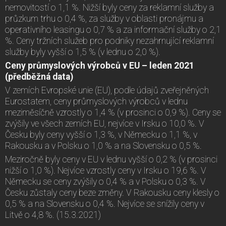
nemovitostí o 1,1 %. Nižší byly ceny za reklamní služby a
průzkum trhu o 0,4 %, za služby v oblasti pronájmu a
operativního leasingu o 0,7 % a za informační služby o 2,1
%. Ceny tržních služeb pro podniky nezahrnující reklamní
služby byly vyšší o 1,5 % (v lednu o 2,0 %).
Ceny průmyslových výrobců v EU – leden 2021
(předběžná data)
V zemích Evropské unie (EU), podle údajů zveřejněných
Eurostatem, ceny průmyslových výrobců v lednu
meziměsíčně vzrostly o 1,4 % (v prosinci o 0,9 %). Ceny se
zvýšily ve všech zemích EU, nejvíce v Irsku o 10,0 %. V
Česku byly ceny vyšší o 1,3 %, v Německu o 1,1 %, v
Rakousku a v Polsku o 1,0 % a na Slovensku o 0,5 %.
Meziročně byly ceny v EU v lednu vyšší o 0,2 % (v prosinci
nižší o 1,0 %). Nejvíce vzrostly ceny v Irsku o 19,6 %. V
Německu se ceny zvýšily o 0,4 % a v Polsku o 0,3 %. V
Česku zůstaly ceny beze změny. V Rakousku ceny klesly o
0,5 % a na Slovensku o 0,4 %. Nejvíce se snížily ceny v
Litvě o 4,8 %. (15.3.2021)