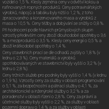
vozidel o 1,5 %. Klesly zejména ceny v odvětví koksu a
rafinovaných ropných produktů. Ceny potravinářských
výrobků, nápojů a tabáku byly nižší o 1,2 %, z toho
zpracovaného a konzervovaného masa a výrobků z
masa o 10,5 %. Ceny těžby a dobývání se snížily o 0,8 %.
Při hodnocení podle hlavních průmyslových skupin
vzrostly především ceny zboží dlouhodobé spotřeby o 3,6
% a meziproduktů o 3,5 %. Klesly ceny energií o 0,5 % a
zboží krátkodobé spotřeby o 1,4 %.
Ceny stavebních prací se dle odhadů zvýšily o 1,8 % (v
lednu o 2,3 %). Ceny materiálů a výrobků
spotřebovávaných ve stavebnictví byly vyšší o 3,2 % (v
lednu o 2,8 %).
Ceny tržních služeb pro podniky byly vyšší o 1,4 % (v lednu
o 1,9 %). Vzrostly ceny za služby v oblasti programování
o 5,1 %, za bezpečnostní a pátrací služby o 4,1 %, za
architektonické a inženýrské služby o 3,2 % a za
poradenství v oblasti řízení o 2,8 %. Ceny za právní a
účetnické služby byly vyšší o 2,2 %, za služby v oblasti
pozemní dopravy o 1,4 % a za služby v oblasti