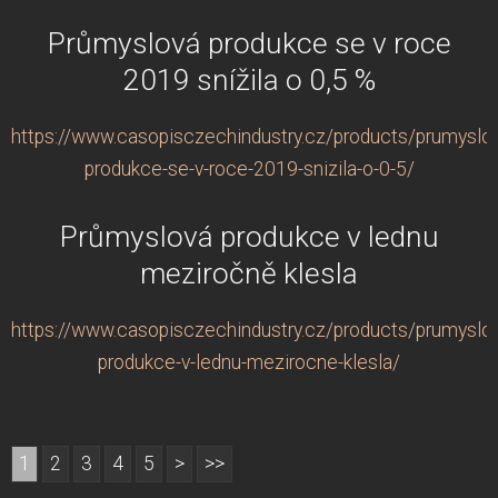
Průmyslová produkce se v roce
2019 snížila o 0,5 %
https://www.casopisczechindustry.cz/products/prumyslo
produkce-se-v-roce-2019-snizila-o-0-5/
Průmyslová produkce v lednu
meziročně klesla
https://www.casopisczechindustry.cz/products/prumyslo
produkce-v-lednu-mezirocne-klesla/
1
2
3
4
5
>
>>