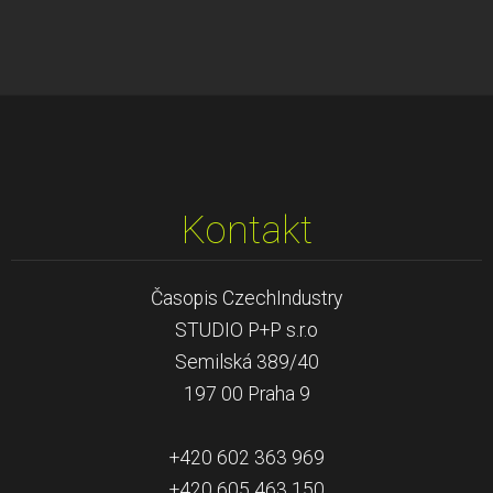
Kontakt
Časopis CzechIndustry
STUDIO P+P s.r.o
Semilská 389/40
197 00 Praha 9
+420 602 363 969
+420 605 463 150