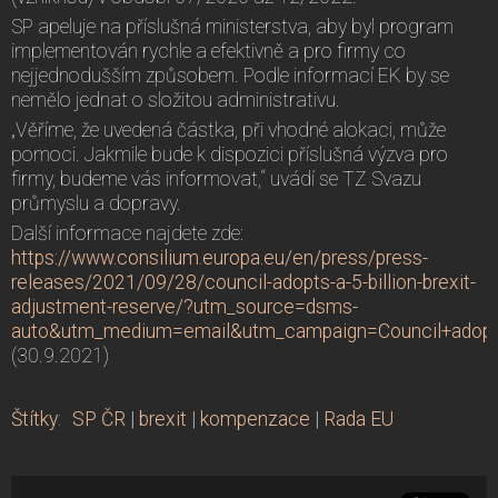
SP apeluje na příslušná ministerstva, aby byl program
implementován rychle a efektivně a pro firmy co
nejjednodušším způsobem. Podle informací EK by se
nemělo jednat o složitou administrativu.
„Věříme, že uvedená částka, při vhodné alokaci, může
pomoci. Jakmile bude k dispozici příslušná výzva pro
firmy, budeme vás informovat,“ uvádí se TZ Svazu
průmyslu a dopravy.
Další informace najdete zde:
https://www.consilium.europa.eu/en/press/press-
releases/2021/09/28/council-adopts-a-5-billion-brexit-
adjustment-reserve/?utm_source=dsms-
auto&utm_medium=email&utm_campaign=Council+adopts+
(30.9.2021)
Štítky
:
SP ČR
|
brexit
|
kompenzace
|
Rada EU