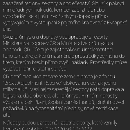
zasažené regiony, sektory a společenství. Slouží k pokrytí
mimořádných nákladů, kompenzaci ztrát, nebo
vypořádání se s jiným nepříznivým dopady přímo
vyplývajícím z vystoupení Spojeného království z Evropské
unie.
Svaz průmyslu a dopravy spolupracuje s rezorty
Ministerstva dopravy ČR a Ministerstva průmyslu a
obchodu ČR. Cílem je zajistit takovou implementaci
tohoto nástroje, která nasměruje prostředky zejména do
firem, kterým brexit přímo zvýšil náklady. Prostředky může
využívat i přímo státní správa.
ČR patří mezi více zasažené země a proto je z fondu
"Brexit Adjustment Reserve" alokována více jak jedna
miliarda Kč. Mezi nejzasaženější sektory patří doprava a
logistika, dále obchod, ale i průmysl. Firmám narostly
výdaje na celní řízení, školení zaměstnanců, plnění nových
požadavků na fytosanitární předpisy, nové certifikace
atd.
Náklady budou uznatelné i zpětně a to ty, které vznikly
(vzniknou) v období 07/2020 až 12/2022.