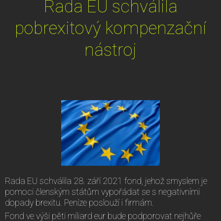
Rada EU schválila
pobrexitový kompenzační
nástroj
Rada EU schválila 28. září 2021 fond, jehož smyslem je
pomoci členským státům vypořádat se s negativními
dopady brexitu. Peníze poslouží i firmám.
Fond ve výši pěti miliard eur bude podporovat nejhůře