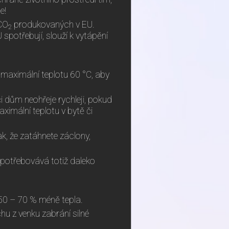
e!
 CO
produkovaných v EU.
2
U spotřebují, slouží k vytápění
 maximální teplotu 60 °C, aby
i dům neohřeje rychleji, pokud
ximální teplotu v bytě či
k, že zatáhnete záclony,
 Spotřebovává totiž daleko
 50 – 70 % méně tepla.
hu z venku zabrání silné