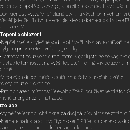
že omezíte spotřebu energie, a snížíte tak emise. Navíc ušetřít
Domácnosti vytvářejí přibližně čtvrtinu všech přímých emisí
Věděli jste, že tři čtvrtiny energie, kterou domácnosti v celé E
a chlazení?
Topení a chlazení
•Nepřehřívejte zbytečně vodu v ohřívači. Nastavte ohřívač na
byl jeho provoz efektivní a hygienický.
•Termostat používejte s rozumem. Věděli jste, že se váš byt č
nastavíte termostat na vyšší teplotu? To má vliv pouze na ma
domě.
•V horkých dnech můžete snížit množství slunečního záření ta
rolety, žaluzie či okenice.
•Pro ochlazení místnosti je ekologičtější používat ventilátor.
méně energie než klimatizace.
Izolace
•Vyměňte jednoduchá okna za dvojitá, díky nimž se ztrácí o
•Nemáte na instalaci dvojitých oken? Přílivu studeného vzduc
záclony nebo odnímatelné izolační okenní tabule.