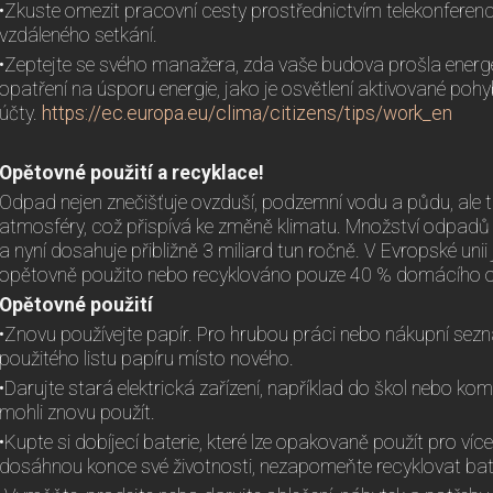
•Zkuste omezit pracovní cesty prostřednictvím telekonferenc
vzdáleného setkání.
•Zeptejte se svého manažera, zda vaše budova prošla energ
opatření na úsporu energie, jako je osvětlení aktivované po
účty.
https://ec.europa.eu/clima/citizens/tips/work_en
Opětovné použití a recyklace!
Odpad nejen znečišťuje ovzduší, podzemní vodu a půdu, ale 
atmosféry, což přispívá ke změně klimatu. Množství odpad
a nyní dosahuje přibližně 3 miliard tun ročně. V Evropské unii
opětovně použito nebo recyklováno pouze 40 % domácího 
Opětovné použití
•Znovu používejte papír. Pro hrubou práci nebo nákupní sezn
použitého listu papíru místo nového.
•Darujte stará elektrická zařízení, například do škol nebo kom
mohli znovu použít.
•Kupte si dobíjecí baterie, které lze opakovaně použít pro víc
dosáhnou konce své životnosti, nezapomeňte recyklovat bate