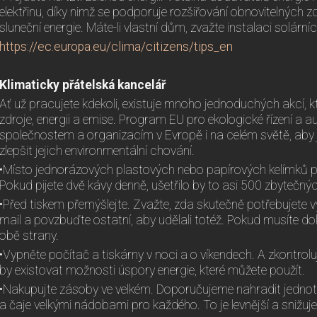
elektřinu, díky nimž se podporuje rozšiřování obnovitelných zdr
sluneční energie. Máte-li vlastní dům, zvažte instalaci solární
https://ec.europa.eu/clima/citizens/tips_en
Klimaticky přátelská kancelář
Ať už pracujete kdekoli, existuje mnoho jednoduchých akcí, 
zdroje, energii a emise. Program EU pro ekologické řízení a au
společnostem a organizacím v Evropě i na celém světě, aby
zlepšit jejich environmentální chování.
•Místo jednorázových plastových nebo papírových kelímků pou
Pokud pijete dvě kávy denně, ušetřilo by to asi 500 zbytečný
•Před tiskem přemýšlejte. Zvažte, zda skutečně potřebujete 
mail a povzbuďte ostatní, aby udělali totéž. Pokud musíte do
obě strany.
•Vypněte počítač a tiskárny v noci a o víkendech. A zkontrolu
by existovat možnosti úspory energie, které můžete použít.
•Nakupujte zásoby ve velkém. Doporučujeme nahradit jednotli
a čaje velkými nádobami pro každého. To je levnější a snižuje 