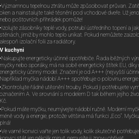
•Významnou tepelnou ztrátu může způsobovat průvan. Zatě
oken a nainstalujte také těsnění pod vchodové dveře. Už jeno
nebo poštovních přihrádek pomůže!
•Izolujte zásobníky teplé vody, potrubí ústředního topení a jak
stěnách, jimiž by mohlo teplo unikat. Pokud nemůžete zaizol
alespoň izolační folii za radiátory.
V kuchyni
•Nakupujte energeticky účinné spotřebiče. Řada běžných výro
myčky nebo sporáky, má na sobě energetický štítek EU, díky
energeticky účinný model. Značení je od A+++ (nejvyšší účinno
Například myčka nádobí A+++ spotřebuje o polovinu energi
•Zkontrolujte řádné utěsnění trouby. Pokud ji potřebujete vym
označením A. Ve srovnání s modelem D tak během jejího život
Kč.
•Pokud máte myčku, neumývejte nádobí ručně. Moderní myčk
méně vody a energie, protože většina má funkci „Eco“. Myčku 
plná!
•Ve varné konvici vařte jen tolik vody, kolik skutečně potřebuj
konvici stát jen několik minut, nemusíte ji znovu ohřívat.