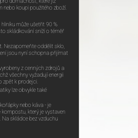
 pro domácnost, které již
m nebo koupi použitého zboží.
 hliníku může ušetřit 90 %
to skládkování sníží o téměř
at. Nezapomeňte oddělit sklo,
ení jsou nyní schopna přijímat
u vyrobeny z cenných zdrojů a
nichž všechny vyžadují energii
 zpět k prodejci.
tiky lze obvykle také
kořápky nebo káva - je
kompostu, který je vystaven
. Na skládce bez vzduchu