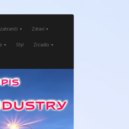
zahraničí
Zdraví
ce
Styl
Zrcadlo