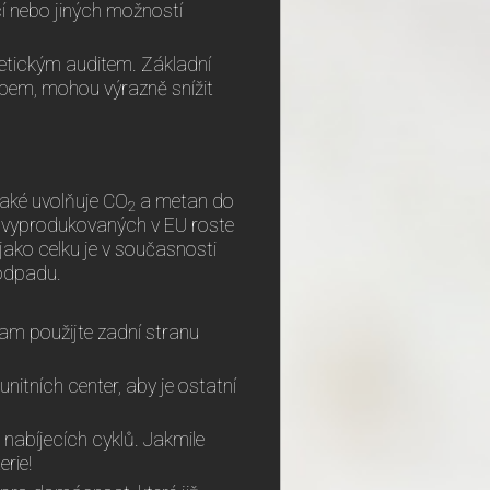
í nebo jiných možností
etickým auditem. Základní
hybem, mohou výrazně snížit
také uvolňuje CO
a metan do
2
ů vyprodukovaných v EU roste
 jako celku je v současnosti
odpadu.
am použijte zadní stranu
unitních center, aby je ostatní
e nabíjecích cyklů. Jakmile
rie!