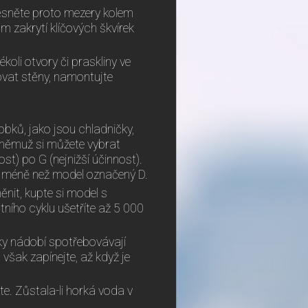
sněte proto mezery kolem
m zakrytí klíčových škvírek
ékoli otvory či praskliny ve
ovat stěny, namontujte
bků, jako jsou chladničky,
 němuž si můžete vybrat
st) po G (nejnižší účinnost).
e méně než model označený D.
ěnit, kupte si model s
ního cyklu ušetříte až 5 000
y nádobí spotřebovávají
však zapínejte, až když je
ete. Zůstala-li horká voda v