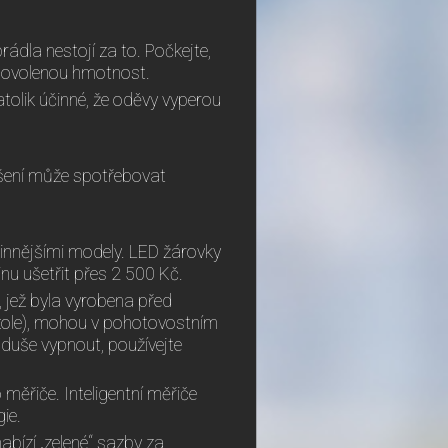
rádla nestojí za to. Počkejte,
 povolenou hmotnost.
atolik účinné, že oděvy vyperou
ušení může spotřebovat
innějšími modely. LED žárovky
nu ušetřit přes 2 500 Kč.
t, jež byla vyrobena před
onzole), mohou v pohotovostním
oduše vypnout, používejte
 měřiče. Inteligentní měřiče
ie.
nabízí „zelené“ sazby za