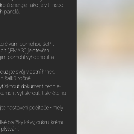
ojů energie, jako je vítr nebo
ch panelů.
které vám pomohou šetřit
dit („EMAS“) je otevřen
 jim pomohl vyhodnotit a
žijte svůj vlastní hrnek.
ch šálků ročně.
vytisknout dokument nebo e-
kument vytisknout, tiskněte na
jte nastavení počítače - měly
vé balíčky kávy, cukru, krému
plýtvání.