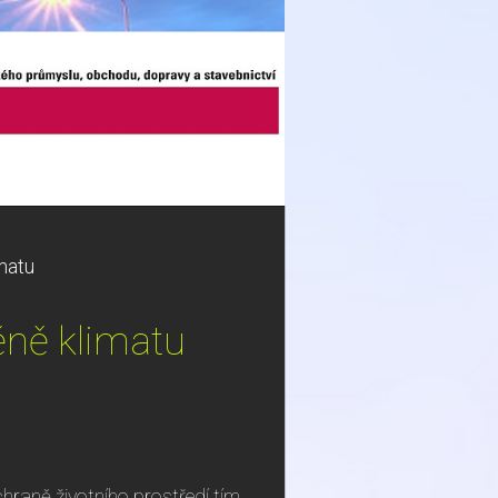
matu
ěně klimatu
raně životního prostředí tím,