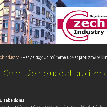
chIndustry
>
Rady a tipy: Co můžeme udělat proti změně kli
y: Co můžeme udělat proti zm
U sebe doma
I doma můžete změnou svého chování a návyků přispět k och