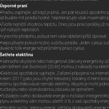
Úsporné praní
•Pračku zapínejte, až když je plná. Jen pár kousků spodního p
až budete mít prádla hodně. Nepřekračujte však maximální
•Zvolte nejnižší vhodnou teplotu. Dnes jsou prací prášky již n
i při nízkých teplotách.
•Vynechte předpírku, pokud není vaše oblečení příliš špinavé.
•Nepoužívejte pokud možno sušičku prádla. Jeden cyklus s
dvakrát tolik energie než průměrný prací cyklus.
Šetřete elektřinu
•Nahraďte obyčejné nebo halogenové žárovky energeticky úč
vám během své životnosti (20 let) mohou z nákladů na elektři
•Elektrické spotřebiče vypínejte. Zařízení připojená na interne
rokem 2017 (jako jsou chytré televizory, tiskárny či herní k
režimu spotřebovávat nemálo elektřiny. Abyste je mohli jedn
rozdvojku nebo vícenásobnou zásuvku se spínačem.
•Požádejte svého dodavatele energie o instalaci inteligentního
plynu a elektřiny vám mohou ušetřit 3 % z vaší spotřeby energ
•Přejděte na tzv. zelenou energii. Většina dodavatelů energie 