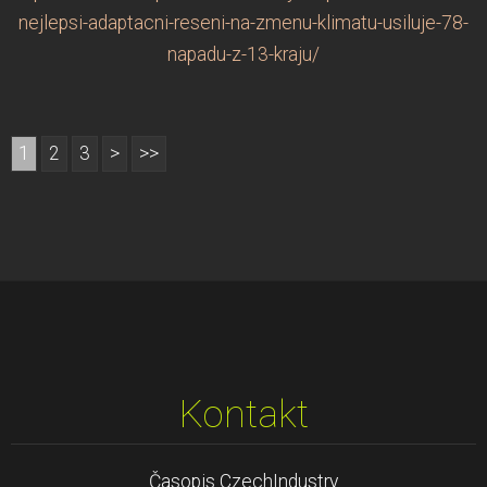
nejlepsi-adaptacni-reseni-na-zmenu-klimatu-usiluje-78-
napadu-z-13-kraju/
1
2
3
>
>>
Kontakt
Časopis CzechIndustry