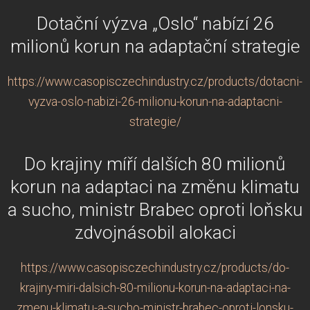
Dotační výzva „Oslo“ nabízí 26
milionů korun na adaptační strategie
https://www.casopisczechindustry.cz/products/dotacni-
vyzva-oslo-nabizi-26-milionu-korun-na-adaptacni-
strategie/
Do krajiny míří dalších 80 milionů
korun na adaptaci na změnu klimatu
a sucho, ministr Brabec oproti loňsku
zdvojnásobil alokaci
https://www.casopisczechindustry.cz/products/do-
krajiny-miri-dalsich-80-milionu-korun-na-adaptaci-na-
zmenu-klimatu-a-sucho-ministr-brabec-oproti-lonsku-