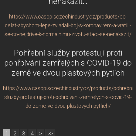
nenakazit…
https://www.casopisczechindustry.cz/products/co-
delat-abychom-lepe-zvladali-boj-s-koronavirem-a-vratili-
se-co-nejdrive-k-normalnimu-zivotu-staci-se-nenakazit/
Pohřební služby protestují proti
pohřbívání zemřelých s COVID-19 do
země ve dvou plastových pytlích
https://www.casopisczechindustry.cz/products/pohrebni-
sluzby-protestuji-proti-pohrbivani-zemrelych-s-covid-19-
do-zeme-ve-dvou-plastovych-pytlich/
1
2
3
4
>
>>