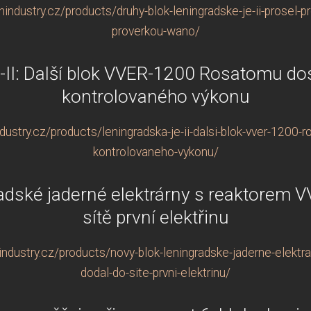
ndustry.cz/products/druhy-blok-leningradske-je-ii-prosel-
proverkou-wano/
-II: Další blok VVER-1200 Rosatomu do
kontrolovaného výkonu
ustry.cz/products/leningradska-je-ii-dalsi-blok-vver-1200-
kontrolovaneho-vykonu/
adské jaderné elektrárny s reaktorem 
sítě první elektřinu
dustry.cz/products/novy-blok-leningradske-jaderne-elektr
dodal-do-site-prvni-elektrinu/