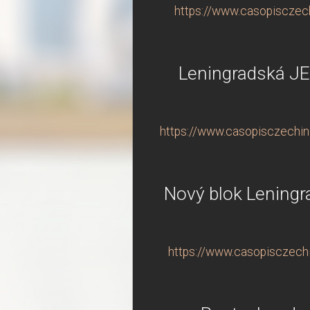
https://www.casopisczechi
Leningradská JE
https://www.casopisczechind
Nový blok Leningr
https://www.casopisczechin