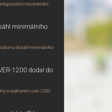
predspousteci-mezinarodni-
sáhl minimálního
rosatomu-dosahl-minimalniho-
VVER-1200 dodal do
arny-s-reaktorem-vver-1200-