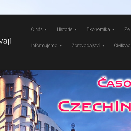
O nás
Historie
Ekonomika
Ze 
vají
Informujeme
Zpravodajství
Civiliza