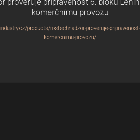
 prověřuje připravenost 6. bloku Leni
komerčnímu provozu
ndustry.cz/products/rostechnadzor-proveruje-pripravenost-6
komercnimu-provozu/