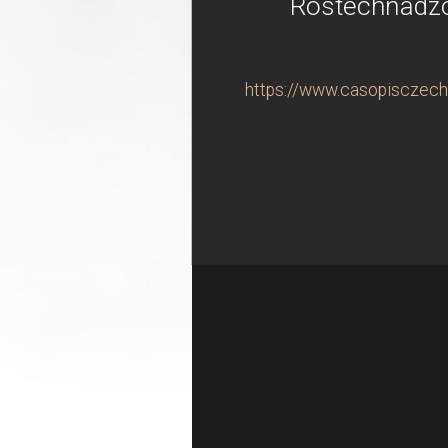
Rostechnadzor
https://www.casopisczechi