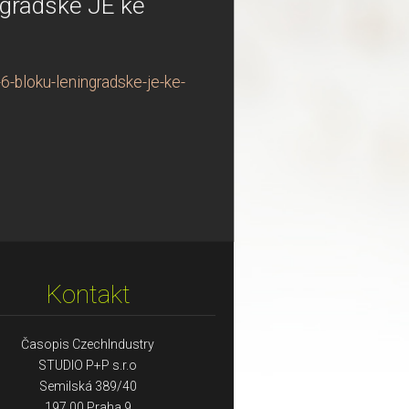
ngradské JE ke
-bloku-leningradske-je-ke-
Kontakt
Časopis CzechIndustry
STUDIO P+P s.r.o
Semilská 389/40
197 00 Praha 9