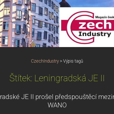
CzechIndustry
>
Výpis tagů
Štítek: Leningradská JE II
radské JE II prošel předspouštěcí mez
WANO