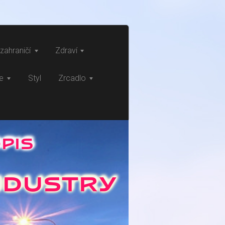
zahraničí
Zdraví
ce
Styl
Zrcadlo