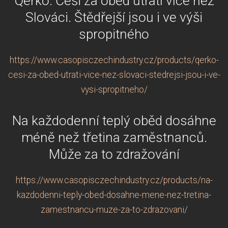
Qerko: Češi za oběd utratí více než
Slováci. Štědřejší jsou i ve výši
spropitného
https://www.casopisczechindustry.cz/products/qerko-
cesi-za-obed-utrati-vice-nez-slovaci-stedrejsi-jsou-i-ve-
vysi-spropitneho/
Na každodenní teplý oběd dosáhne
méně než třetina zaměstnanců.
Může za to zdražování
https://www.casopisczechindustry.cz/products/na-
kazdodenni-teply-obed-dosahne-mene-nez-tretina-
zamestnancu-muze-za-to-zdrazovani/