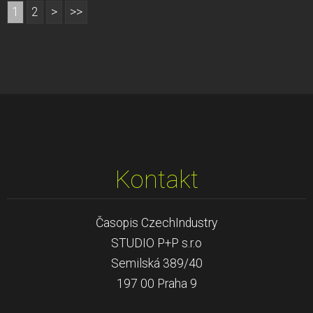
1
2
>
>>
Kontakt
Časopis CzechIndustry
STUDIO P+P s.r.o
Semilská 389/40
197 00 Praha 9