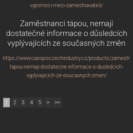
vypomoci-mezi-zamestnavateli/
Zaměstnanci tápou, nemají
dostatečné informace o důsledcích
vyplývajících ze současných změn
https://www.casopisczechindustry.cz/products/zamestna
tapou-nemaji-dostatecne-informace-o-dusledcich-
vyplyvajicich-ze-soucasnych-zmen/
1
2
3
4
5
>
>>