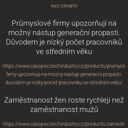
vuci-zenam/
Průmyslové firmy upozorňují na
možný nástup generační propasti.
Důvodem je nízký počet pracovníků
ve středním věku
https://www.casopisczechindustry.cz/products/prumyslo
firmy-upozornuji-na-mozny-nastup-generacni-propasti-
duvodem-je-nizky-pocet-pracovniku-ve-strednim-veku/
Zaměstnanost žen roste rychleji než
zaměstnanost mužů
https://www.casopisczechindustry.cz/products/zamestna