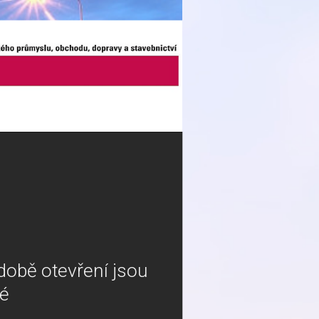
obě otevření jsou
lé