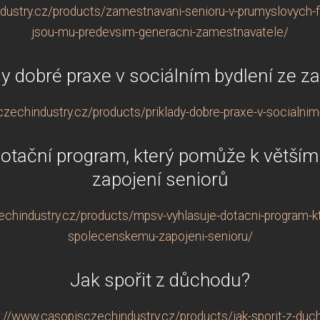
dustry.cz/products/zamestnavani-senioru-v-prumyslovych-f
jsou-mu-predevsim-generacni-zamestnavatele/
dy dobré praxe v sociálním bydlení ze za
zechindustry.cz/products/priklady-dobre-praxe-v-socialnim-
otační program, který pomůže k větš
zapojení seniorů
echindustry.cz/products/mpsv-vyhlasuje-dotacni-program-k
spolecenskemu-zapojeni-senioru/
Jak spořit z důchodu?
s://www.casopisczechindustry.cz/products/jak-sporit-z-duc