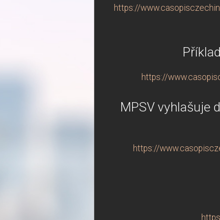
https://www.casopisczechin
Příkla
https://www.casopisc
MPSV vyhlašuje d
https://www.casopiscz
http