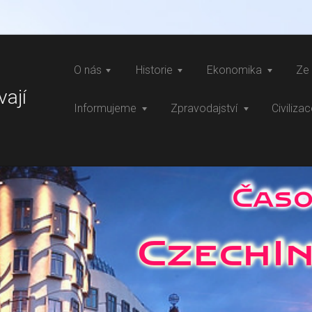
O nás
Historie
Ekonomika
Ze 
vají
Informujeme
Zpravodajství
Civiliza