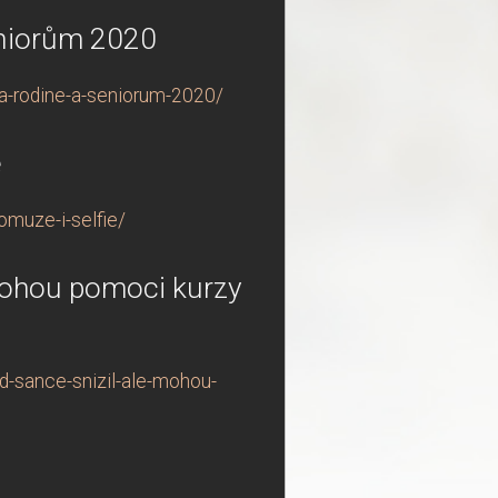
eniorům 2020
a-rodine-a-seniorum-2020/
e
omuze-i-selfie/
mohou pomoci kurzy
-sance-snizil-ale-mohou-