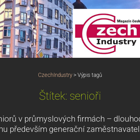
CzechIndustry
>
Výpis tagů
Štítek: senioři
iorů v průmyslových firmách – dlouhod
u především generační zaměstnavate