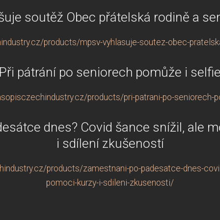
uje soutěž Obec přátelská rodině a s
industry.cz/products/mpsv-vyhlasuje-soutez-obec-pratelsk
Při pátrání po seniorech pomůže i selfi
sopisczechindustry.cz/products/pri-patrani-po-seniorech-p
esátce dnes? Covid šance snížil, ale 
i sdílení zkušeností
hindustry.cz/products/zamestnani-po-padesatce-dnes-covid
pomoci-kurzy-i-sdileni-zkusenosti/