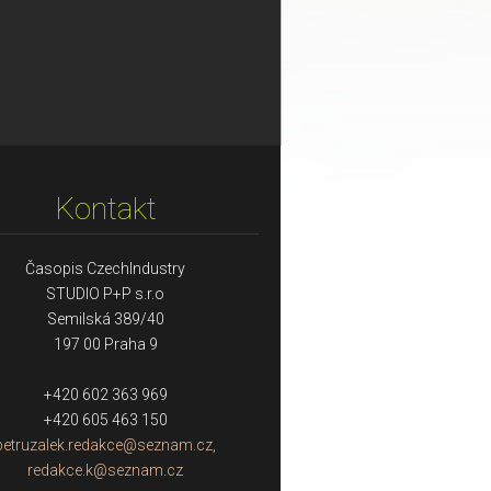
Kontakt
Časopis CzechIndustry
STUDIO P+P s.r.o
Semilská 389/40
197 00 Praha 9
+420 602 363 969
+420 605 463 150
petruzalek.redakce@seznam.cz,
redakce.k@seznam.cz