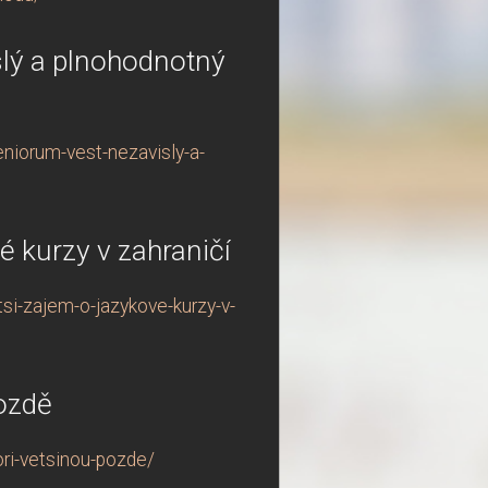
lý a plnohodnotný
niorum-vest-nezavisly-a-
é kurzy v zahraničí
si-zajem-o-jazykove-kurzy-v-
pozdě
ori-vetsinou-pozde/