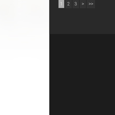
1
2
3
>
>>