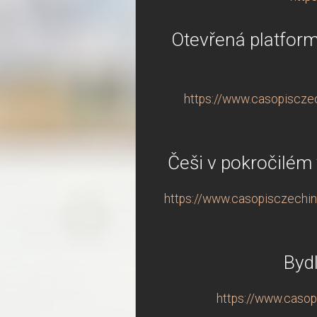
Otevřená platfor
https://www.casopisczec
Češi v pokročilém 
https://www.casopisczechind
Bydl
https://www.casopi