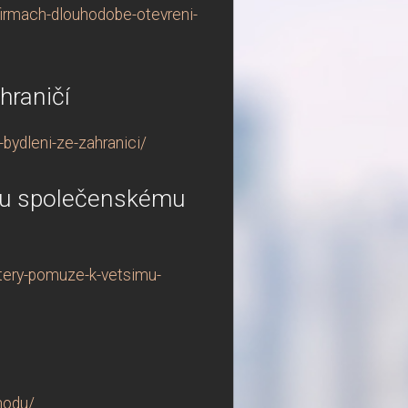
irmach-dlouhodobe-otevreni-
hraničí
bydleni-ze-zahranici/
ímu společenskému
tery-pomuze-k-vetsimu-
hodu/