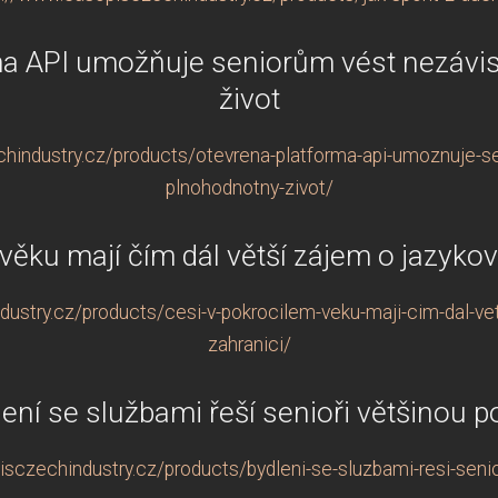
ma API umožňuje seniorům vést nezávis
život
hindustry.cz/products/otevrena-platforma-api-umoznuje-se
plnohodnotny-zivot/
věku mají čím dál větší zájem o jazykov
ustry.cz/products/cesi-v-pokrocilem-veku-maji-cim-dal-vet
zahranici/
ení se službami řeší senioři většinou 
sczechindustry.cz/products/bydleni-se-sluzbami-resi-seni