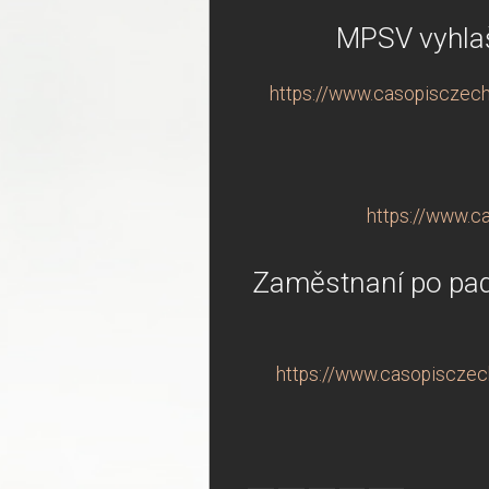
MPSV vyhlaš
https://www.casopisczech
https://www.ca
Zaměstnaní po pad
https://www.casopisczec