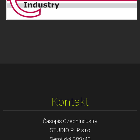
Kontakt
Časopis CzechIndustry
STUDIO P+P s.r.o
Semilská 389/40