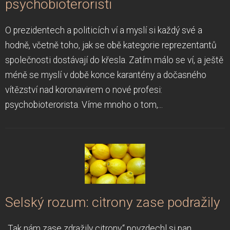
psychobioteroristi
O prezidentech a politicích ví a myslí si každý své a
hodně, včetně toho, jak se obě kategorie reprezentantů
společnosti dostávají do křesla. Zatím málo se ví, a ještě
méně se myslí v době konce karantény a dočasného
vítězství nad koronavirem o nové profesi:
psychobioterorista. Víme mnoho o tom,...
Selský rozum: citrony zase podražily
„Tak nám zase zdražily citrony,“ povzdechl si pan