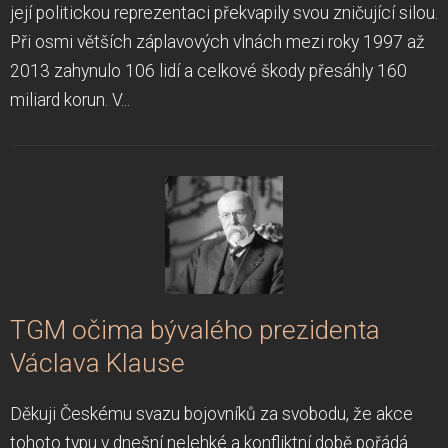
její politickou reprezentaci překvapily svou zničující silou.
Při osmi větších záplavových vlnách mezi roky 1997 až
2013 zahynulo 106 lidí a celkové škody přesáhly 160
miliard korun. V...
TGM očima bývalého prezidenta
Václava Klause
Děkuji Českému svazu bojovníků za svobodu, že akce
tohoto typu v dnešní nelehké a konfliktní době pořádá.