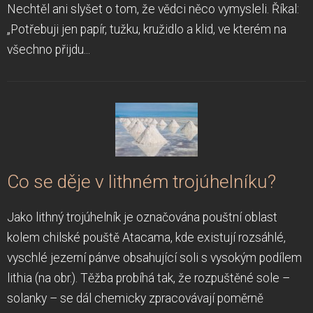
Nechtěl ani slyšet o tom, že vědci něco vymysleli. Říkal:
„Potřebuji jen papír, tužku, kružidlo a klid, ve kterém na
všechno přijdu...
Co se děje v lithném trojúhelníku?
Jako lithný trojúhelník je označována pouštní oblast
kolem chilské pouště Atacama, kde existují rozsáhlé,
vyschlé jezerní pánve obsahující soli s vysokým podílem
lithia (na obr.). Těžba probíhá tak, že rozpuštěné sole –
solanky – se dál chemicky zpracovávají poměrně