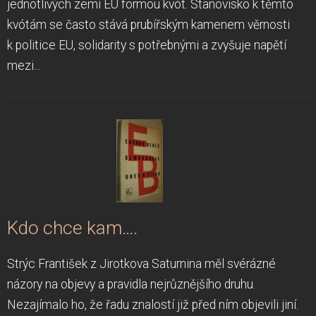
jednotlivých zemí EU formou kvót. Stanovisko k těmto
kvótám se často stává prubířským kamenem věrnosti
k politice EU, solidarity s potřebnými a zvyšuje napětí
mezi...
Kdo chce kam….
Strýc František z Jirotkova Saturnina měl svérázné
názory na objevy a pravidla nejrůznějšího druhu.
Nezajímalo ho, že řadu znalostí již před ním objevili jiní.