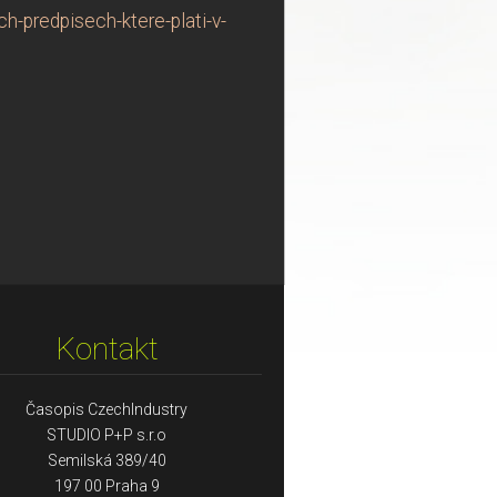
h-predpisech-ktere-plati-v-
Kontakt
Časopis CzechIndustry
STUDIO P+P s.r.o
Semilská 389/40
197 00 Praha 9