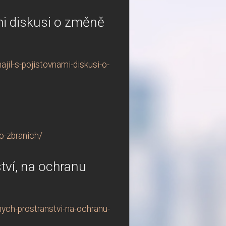
ami diskusi o změně
jil-s-pojistovnami-diskusi-o-
o-zbranich/
tví, na ochranu
ych-prostranstvi-na-ochranu-