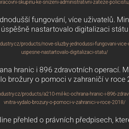
pracovni-skupinu-ke-snizeni-administrativni-zateze-policistu
dnodušší fungování, více uživatelů. Min
úspěšně nastartovalo digitalizaci státu
ustry.cz/products/nove-sluzby-jednodussi-fungovani-vice-uz
uspesne-nastartovalo-digitalizaci-statu/
ana hranic i 896 zdravotních operací. M
lo brožury o pomoci v zahraničí v roce
ustry.cz/products/a210-mil-kc-ochrana-hranic-i-896-zdrav
vnitra-vydalo-brozury-o-pomoci-v-zahranici-v-roce-2018/
ine přehled o právních předpisech, které 