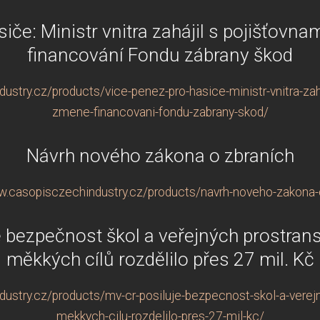
iče: Ministr vnitra zahájil s pojišťovn
financování Fondu zábrany škod
stry.cz/products/vice-penez-pro-hasice-ministr-vnitra-zaha
zmene-financovani-fondu-zabrany-skod/
Návrh nového zákona o zbraních
w.casopisczechindustry.cz/products/navrh-noveho-zakona-
 bezpečnost škol a veřejných prostrans
měkkých cílů rozdělilo přes 27 mil. Kč
ustry.cz/products/mv-cr-posiluje-bezpecnost-skol-a-verejn
mekkych-cilu-rozdelilo-pres-27-mil-kc/