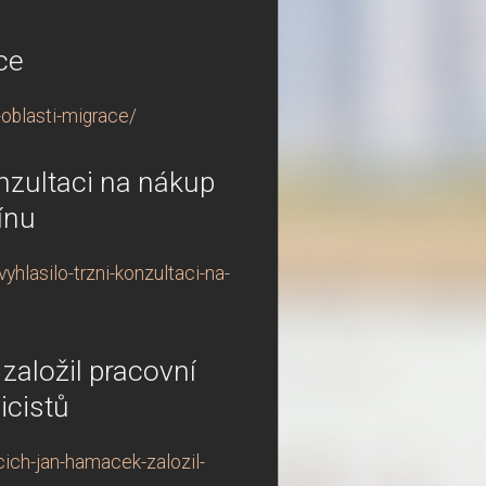
ace
-oblasti-migrace/
nzultaci na nákup
ínu
lasilo-trzni-konzultaci-na-
založil pracovní
icistů
cich-jan-hamacek-zalozil-