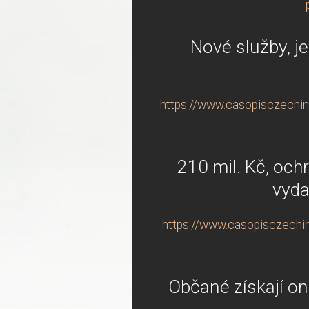
Nové služby, je
https://www.casopisczechind
210 mil. Kč, ochr
vyda
https://www.casopisczechind
Občané získají onl