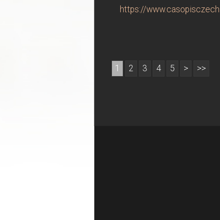
https://www.casopisczechin
1
2
3
4
5
>
>>