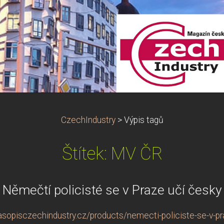
CzechIndustry
>
Výpis tagů
Štítek: MV ČR
Němečtí policisté se v Praze učí česky
asopisczechindustry.cz/products/nemecti-policiste-se-v-pr