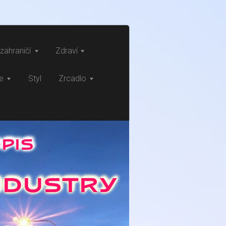
zahraničí
Zdraví
ce
Styl
Zrcadlo