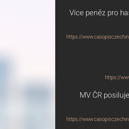
Více peněz pro has
https://www.casopisczechindu
https://ww
MV ČR posiluje
https://www.casopisczechind