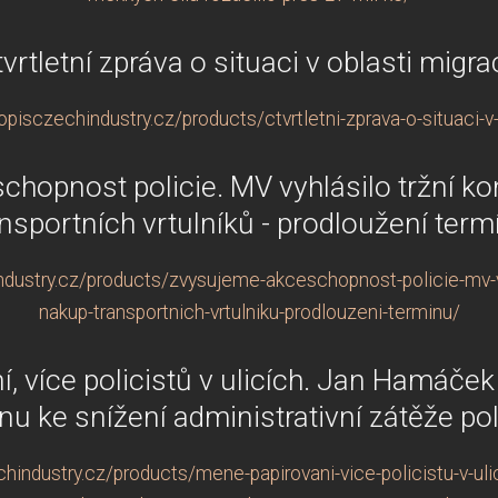
vrtletní zpráva o situaci v oblasti migr
pisczechindustry.cz/products/ctvrtletni-zprava-o-situaci-v
hopnost policie. MV vyhlásilo tržní ko
ansportních vrtulníků - prodloužení term
dustry.cz/products/zvysujeme-akceschopnost-policie-mv-vyh
nakup-transportnich-vrtulniku-prodlouzeni-terminu/
, více policistů v ulicích. Jan Hamáček 
nu ke snížení administrativní zátěže pol
industry.cz/products/mene-papirovani-vice-policistu-v-uli