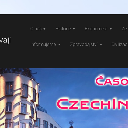
O nás
Historie
Ekonomika
Ze 
vají
Informujeme
Zpravodajství
Civiliza