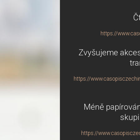
Čt
https://www.caso
Zvyšujeme akcesc
tr
https://www.casopisczechin
Méně papírování
skupi
https://www.casopisczech