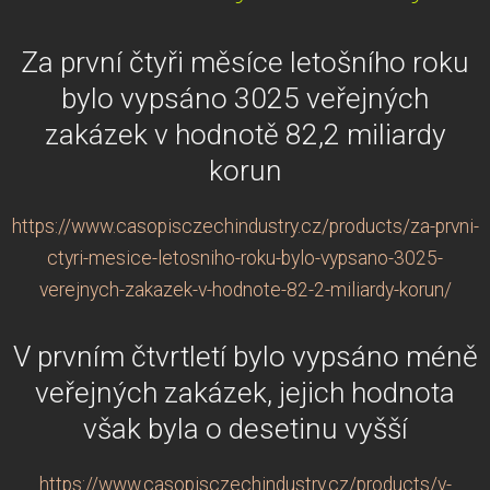
Za první čtyři měsíce letošního roku
bylo vypsáno 3025 veřejných
zakázek v hodnotě 82,2 miliardy
korun
https://www.casopisczechindustry.cz/products/za-prvni-
ctyri-mesice-letosniho-roku-bylo-vypsano-3025-
verejnych-zakazek-v-hodnote-82-2-miliardy-korun/
V prvním čtvrtletí bylo vypsáno méně
veřejných zakázek, jejich hodnota
však byla o desetinu vyšší
https://www.casopisczechindustry.cz/products/v-