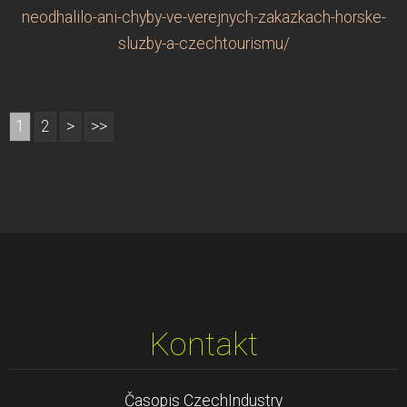
neodhalilo-ani-chyby-ve-verejnych-zakazkach-horske-
sluzby-a-czechtourismu/
1
2
>
>>
Kontakt
Časopis CzechIndustry