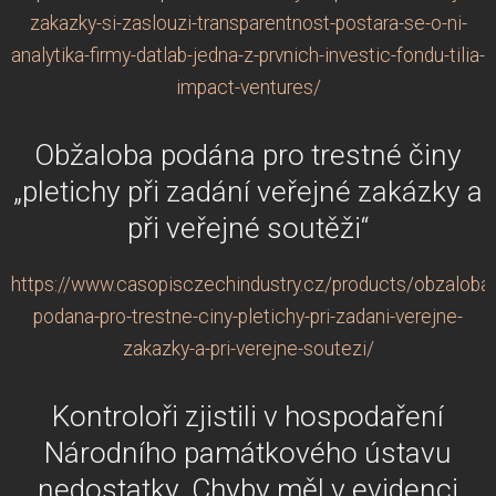
zakazky-si-zaslouzi-transparentnost-postara-se-o-ni-
analytika-firmy-datlab-jedna-z-prvnich-investic-fondu-tilia-
impact-ventures/
Obžaloba podána pro trestné činy
„pletichy při zadání veřejné zakázky a
při veřejné soutěži“
https://www.casopisczechindustry.cz/products/obzaloba-
podana-pro-trestne-ciny-pletichy-pri-zadani-verejne-
zakazky-a-pri-verejne-soutezi/
Kontroloři zjistili v hospodaření
Národního památkového ústavu
nedostatky. Chyby měl v evidenci