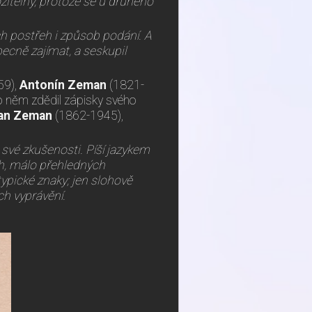
žitelný, protože se u druhého
ich postřeh i způsob podání. A
ecně zajímat, a seskupil
59),
Antonín Zeman
(1821-
po něm zdědil zápisky svého
an Zeman
(1862-1945),
 své zkušenosti. Píší jazykem
ch, málo přehledných
ypické znaky; jen slohově
ch vyprávění.