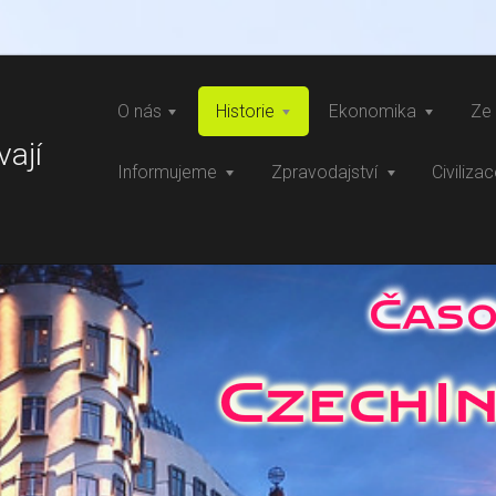
O nás
Historie
Ekonomika
Ze 
vají
Informujeme
Zpravodajství
Civiliza