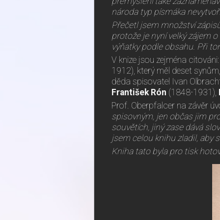
přemýšlení také zaznamenávaj
národa typ písmáka nevytvoři
Přečetl jsem množství zápisů,
protože je nyní velký zájem 
výňatky podle obsahu. Při tom 
V knize jsou zejména citováni
1912), který měl deset synům, 
děda spisovatel Ivan Olbracht
František Rón
(1848-1931),
Prof. Oberpfalcer na závěr ú
spisovným, jen občas jim pro
souvětích, jiný zase dává sl
jsem celou knihu zladil, aby
Kniha tato byla pro tisk hotov