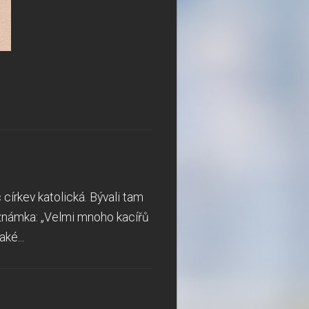
írkev katolická. Bývali tam
poznámka: „Velmi mnoho kacířů
aké...