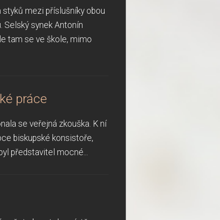
 styků mezi příslušníky obou
ku. Selský synek Antonín
ale tam se ve škole, mimo
ské práce
onala se veřejná zkouška. K ní
upce biskupské konsistoře,
yl představitel mocné...