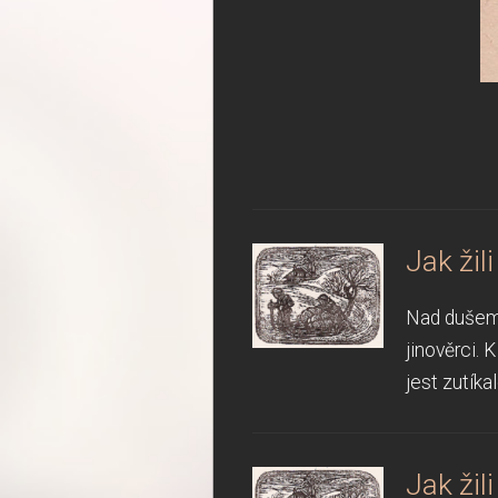
Jak žil
Nad dušemi
jinověrci. 
jest zutíka
Jak žil