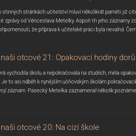
i stinných stránkách učitelství mluví několikrát paměti již 
té zprávy od Věnceslava Metelky. Aspoň tři jeho záznamy z
 připomenouti, že příprava k učitelské práci byla nevalná. Če
i naši otcové 21: Opakovací hodiny dorů
rá vychodila školu a nepokračovala na studiích, měla opakov
 Je to asi náběh k nynějším učňovským školám pokračovac
ojí záznam. Pasecký Metelka zaznamenal několik poznámek
i naši otcové 20: Na cizí škole