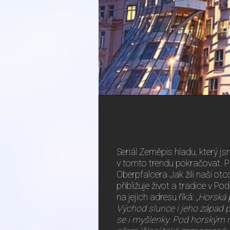
Seriál Zeměpis hladu, který j
v tomto trendu pokračovat. P
Oberpfalcera Jak žili naši ot
přibližuje život a tradice v Po
na jejich adresu říká:
„Horská 
Východ slunce i jeho západ pr
se i myšlenky. Pod horským n