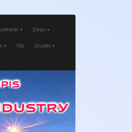
zahraničí
Zdraví
ce
Styl
Zrcadlo