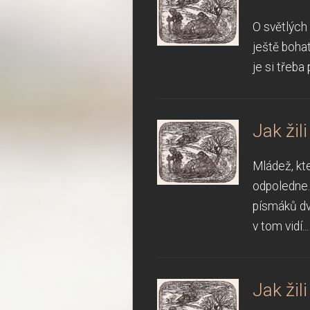
O světlých 
ještě boha
je si třeba
Jak žil
Mládež, kte
odpoledne.
písmáků dv
v tom vidí...
Jak žil