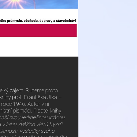
 velký zájem. Budeme proto
ihy prof. Františka Jílka –
 roce 1946. Autor v ní
místní písmáci. Pisatel knihy
znáší svou jedinečnou krásou.
 v tahu svěžích větrů bystří
ušenosti, výsledky svého