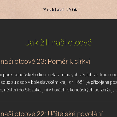
Jak žili naši otcové
i naši otcové 23: Poměr k církvi
 podkrkonošského lidu měla v minulých věcích velikou moc c
K soupisu osob v boleslavském kraji z r. 1651 je připojena 
lo, někteří do Slezska, jiní v horách krkonošských se zdržují, t
i naši otcové 22: Učitelské povolání