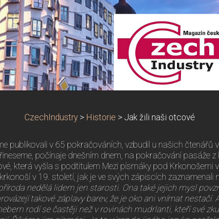
CzechIndustry
>
Historie
>
Jak žili naši otcové
sme publikovali v 65 pokračováních, vzbudil u našich čtenářů
řineseme, počínaje dnešním dnem, na pokračování pasáže z kn
cové, která vyšla s podtitulem Mezi písmáky pod Krkonošemi v
dkrkonoší v 19. století, jak je ve svých zápiscích zaznamenali 
příroda nedělá lidem jen starosti. Ona také jejich mysl pov
ovázejí takové záplavy barev, že je oko ani vnímat nestačí. A
ebem rodí se častěji než v rovinách mudrlanti, kteří své zk