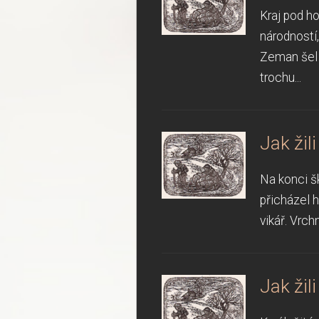
Kraj pod h
národností,
Zeman šel 
trochu...
Jak žil
Na konci šk
přicházel 
vikář. Vrch
Jak žil