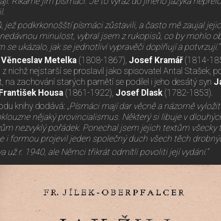
í. Říkáme jim písmáci. Je to výraz do jiného jazyka nepřelo
l.
 jež podkrkonošští písmáci zůstavili, a často mě zaujal jej
o nedávnou minulost, vybral jsem z rukopisů, co by mohlo ob
se ukázalo, jak se jednotliví vypravěči doplňují a potvrzují.“
:
Věnceslav Metelka
(1808-1867),
Josef Kramář
(1814-18
z nichž nejstarší se proslavil jako spisovatel Antal Stašek, 
, na zachování starých pamětí se podílel i jeho desátý syn
J
František Housa
(1861-1922),
Josef Dlask
(1782-1853).
vodu knihy dodává:
„Písmáci mají dar věcně a názorně vyložit
klouzne nějaký provincialismus. Některý si libuje v dlouhý
ovům nezvyklý pořádek. Ponechal jsem jejich textům všecky t
 se i formou projevil jeden společný duch všech těch drobný
a už r. 1940, ale Němci třikrát odmítli povoliti její vydání.“