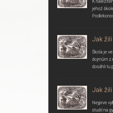
K náležité
jehož škol
Podkrkonoš
Jak žil
Škola je ve
dojmům z ml
dosáhli tu 
Jak žil
Nejprve vy
studií na g