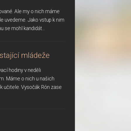
citované. Ale my o nich máme
de uvedeme. Jako vstup k nim
mu se mohl kandidát...
stající mládeže
ací hodiny v neděli
ím. Máme o nich u našich
 učitele. Vysočák Rón zase