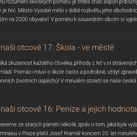
mu rozumění školských poměrů je třeba znáti aspoň přibližný
e je řeč. Město Vysoké mělo v době rozkvětu jeho obchodní
ím na 2000 obyvatel. V poměru k sousedním obcím si vypěst
i naši otcové 17: Škola - ve městě
liká zkušenost každého člověka; příhody z let v ní strávených
ádí. Písmáci mluví o škole často a podrobně, vždyť zpravidla
prvních životních úspěchů! V minulém století se naše česká š
i naši otcové 16: Peníze a jejich hodnota
bereme ze starých pamětí několik zpráv o tom, jaká byla vyd
ymnasiu v Praze platil Josef Kramář koncem 20. let minulého