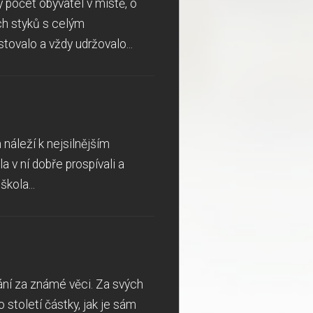
 počet obyvatel v místě, o
ch styků s celým
ovalo a vždy udržovalo...
 náleží k nejsilnějším
 v ní dobře prospívali a
kola...
ání za známé věci. Za svých
 století částky, jak je sám