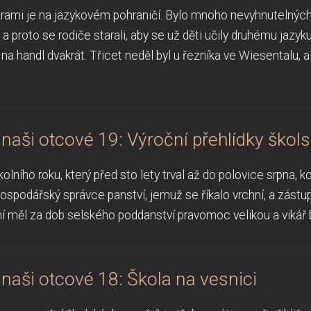
orami je na jazykovém pohraničí. Bylo mnoho nevyhnutelných
 a proto se rodiče starali, aby se už děti učily druhému jazy
na handl dvakrát. Třicet neděl byl u řezníka ve Wiesentalu, 
i naši otcové 19: Výroční přehlídky škol
olního roku, který před sto lety trval až do polovice srpna, k
hospodářský správce panství, jemuž se říkalo vrchní, a zást
ní měl za dob selského poddanství pravomoc velikou a vikář b
i naši otcové 18: Škola na vesnici