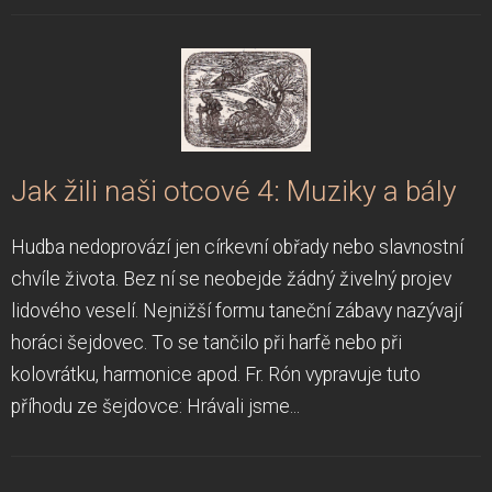
Jak žili naši otcové 4: Muziky a bály
Hudba nedoprovází jen církevní obřady nebo slavnostní
chvíle života. Bez ní se neobejde žádný živelný projev
lidového veselí. Nejnižší formu taneční zábavy nazývají
horáci šejdovec. To se tančilo při harfě nebo při
kolovrátku, harmonice apod. Fr. Rón vypravuje tuto
příhodu ze šejdovce: Hrávali jsme...