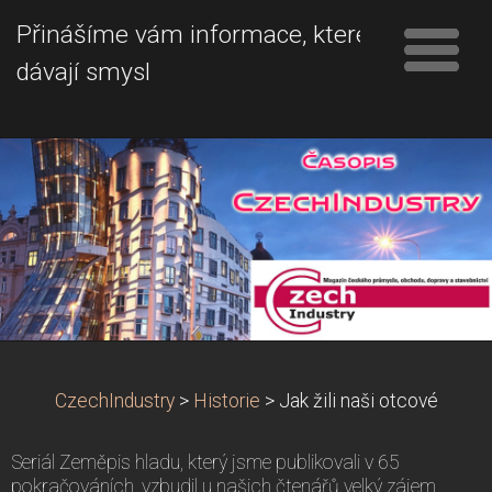
Přinášíme vám informace, které
dávají smysl
CzechIndustry
>
Historie
>
Jak žili naši otcové
Seriál Zeměpis hladu, který jsme publikovali v 65
pokračováních, vzbudil u našich čtenářů velký zájem.