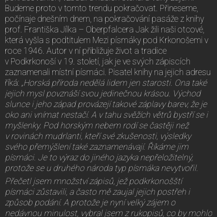
Budeme proto v tomto trendu pokračovat. Přineseme,
počínaje dnešním dnem, na pokračování pasáže z knihy
prof. Františka Jílka – Oberpfalcera Jak žili naši otcové,
která vyšla s podtitulem Mezi písmáky pod Krkonošemi v
roce 1946. Autor v ní přibližuje život a tradice
v Podkrkonoší v 19. století, jak je ve svých zápiscích
zaznamenali místní písmáci. Pisatel knihy na jejich adresu
říká:
„Horská příroda nedělá lidem jen starosti. Ona také
jejich mysl povznáší svou jedinečnou krásou. Východ
slunce i jeho západ provázejí takové záplavy barev, že je
oko ani vnímat nestačí. A v tahu svěžích větrů bystří se i
myšlenky. Pod horským nebem rodí se častěji než
v rovinách mudrlanti, kteří své zkušenosti, výsledky
svého přemýšlení také zaznamenávají. Říkáme jim
písmáci. Je to výraz do jiného jazyka nepřeložitelný,
protože se u druhého národa typ písmáka nevytvořil.
Přečetl jsem množství zápisů, jež podkrkonošští
písmáci zůstavili, a často mě zaujal jejich postřeh i
způsob podání. A protože je nyní velký zájem o
nedávnou minulost, vybral jsem z rukopisů, co by mohlo