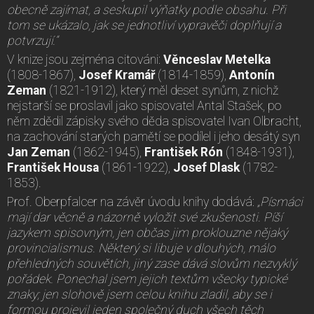
obecně zajímat, a seskupil výňatky podle obsahu. Při
tom se ukázalo, jak se jednotliví vypravěči doplňují a
potvrzují.“
V knize jsou zejména citováni:
Věnceslav Metelka
(1808-1867),
Josef Kramář
(1814-1859),
Antonín
Zeman
(1821-1912), který měl deset synům, z nichž
nejstarší se proslavil jako spisovatel Antal Stašek, po
něm zdědil zápisky svého děda spisovatel Ivan Olbracht,
na zachování starých pamětí se podílel i jeho desátý syn
Jan Zeman
(1862-1945),
František Rón
(1848-1931),
František Housa
(1861-1922),
Josef Dlask
(1782-
1853).
Prof. Oberpfalcer na závěr úvodu knihy dodává:
„Písmáci
mají dar věcně a názorně vyložit své zkušenosti. Píší
jazykem spisovným, jen občas jim proklouzne nějaký
provincialismus. Některý si libuje v dlouhých, málo
přehledných souvětích, jiný zase dává slovům nezvyklý
pořádek. Ponechal jsem jejich textům všecky typické
znaky; jen slohově jsem celou knihu zladil, aby se i
formou projevil jeden společný duch všech těch