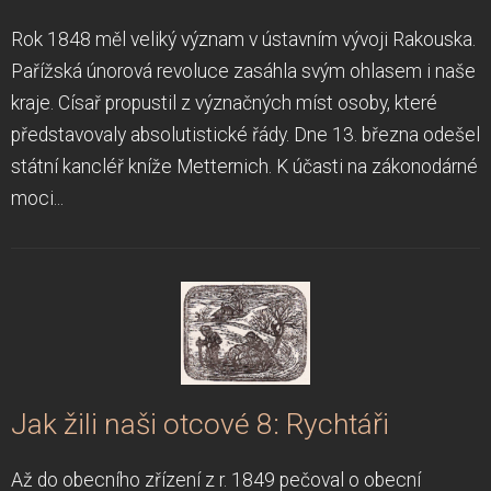
Rok 1848 měl veliký význam v ústavním vývoji Rakouska.
Pařížská únorová revoluce zasáhla svým ohlasem i naše
kraje. Císař propustil z význačných míst osoby, které
představovaly absolutistické řády. Dne 13. března odešel
státní kancléř kníže Metternich. K účasti na zákonodárné
moci...
Jak žili naši otcové 8: Rychtáři
Až do obecního zřízení z r. 1849 pečoval o obecní