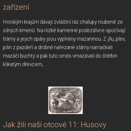
zařízení
Horským krajům dávají zvláštní ráz chalupy roubené ze
silných kmenů. Na nízké kamenné podezdívce spočívají
trámy a jejich spáry jsou vyplněny mazaninou. Z jílu, plev,
pilin z pazdeří a drobně nařezané slámy namačkali
mazáči buchty a pak tuto směs vmazávali do štěrbin
klikatým dřevcem,...
Jak žili naši otcové 11: Husovy