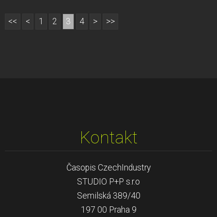
<<
<
1
2
3
4
>
>>
Kontakt
Časopis CzechIndustry
STUDIO P+P s.r.o
Semilská 389/40
197 00 Praha 9