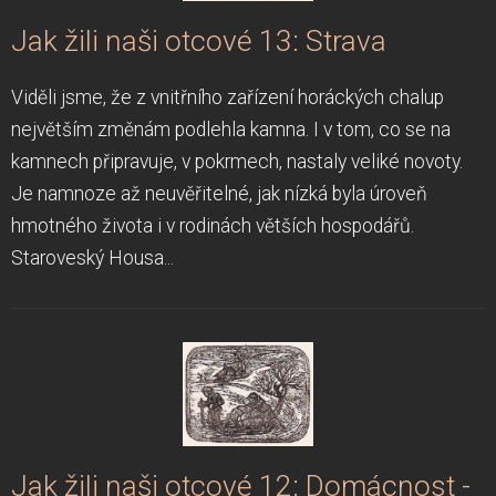
Jak žili naši otcové 13: Strava
Viděli jsme, že z vnitřního zařízení horáckých chalup
největším změnám podlehla kamna. I v tom, co se na
kamnech připravuje, v pokrmech, nastaly veliké novoty.
Je namnoze až neuvěřitelné, jak nízká byla úroveň
hmotného života i v rodinách větších hospodářů.
Staroveský Housa...
Jak žili naši otcové 12: Domácnost -