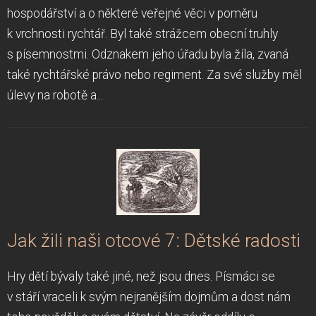
hospodářství a o některé veřejné věci v poměru
k vrchnosti rychtář. Byl také strážcem obecní truhly
s písemnostmi. Odznakem jeho úřadu byla žíla, zvaná
také rychtářské právo nebo regiment. Za své služby měl
úlevy na robotě a...
Jak žili naši otcové 7: Dětské radosti
Hry dětí bývaly také jiné, než jsou dnes. Písmáci se
v stáří vraceli k svým nejranějším dojmům a dost nám