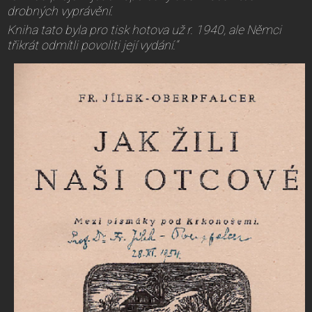
drobných vyprávění.
Kniha tato byla pro tisk hotova už r. 1940, ale Němci
třikrát odmítli povoliti její vydání.“