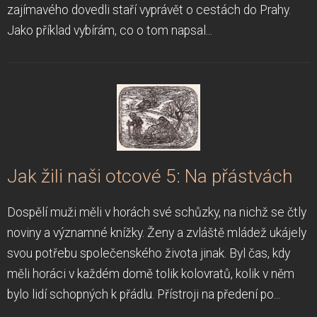
zajímavého dovedli staří vyprávět o cestách do Prahy.
Jako příklad vybírám, co o tom napsal...
Jak žili naši otcové 5: Na přástvách
Dospělí muži měli v horách své schůzky, na nichž se čtly
noviny a významné knížky. Ženy a zvláště mládež ukájely
svou potřebu společenského života jinak. Byl čas, kdy
měli horáci v každém domě tolik kolovratů, kolik v něm
bylo lidí schopných k přádlu. Přístroji na předení po...