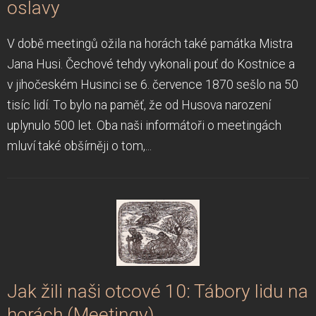
oslavy
V době meetingů ožila na horách také památka Mistra
Jana Husi. Čechové tehdy vykonali pouť do Kostnice a
v jihočeském Husinci se 6. července 1870 sešlo na 50
tisíc lidí. To bylo na paměť, že od Husova narození
uplynulo 500 let. Oba naši informátoři o meetingách
mluví také obšírněji o tom,...
Jak žili naši otcové 10: Tábory lidu na
horách (Meetingy)