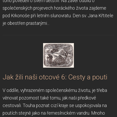
toho pověděli o svém dětství. Na závěr oddílu o
společenských projevech horáckého života zajdeme
pod Krkonoše při letním slunovratu. Den sv. Jana Křtitele
je obestřen prastarými...
Jak žili naši otcové 6: Cesty a pouti
V oddíle, vyhrazeném společenskému životu, je třeba
věnovat pozornost také tomu, jak naši předkové
cestovali. Touha poznat cizí kraje se uspokojovala na
poutích stejně jako na řemeslnickém vandru. Mnoho