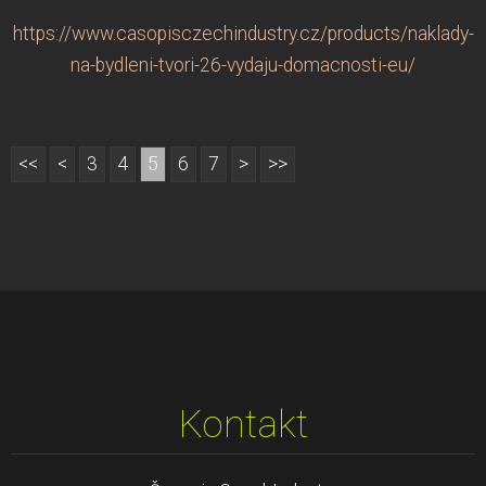
https://www.casopisczechindustry.cz/products/naklady-
na-bydleni-tvori-26-vydaju-domacnosti-eu/
<<
<
3
4
5
6
7
>
>>
Kontakt