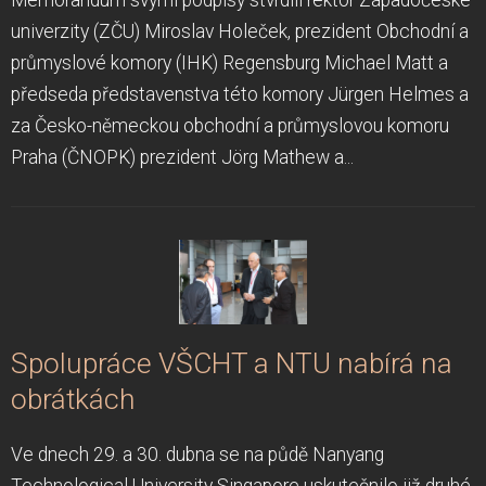
univerzity (ZČU) Miroslav Holeček, prezident Obchodní a
průmyslové komory (IHK) Regensburg Michael Matt a
předseda představenstva této komory Jürgen Helmes a
za Česko-německou obchodní a průmyslovou komoru
Praha (ČNOPK) prezident Jörg Mathew a...
Spolupráce VŠCHT a NTU nabírá na
obrátkách
Ve dnech 29. a 30. dubna se na půdě Nanyang
Technological University Singapore uskutečnilo již druhé