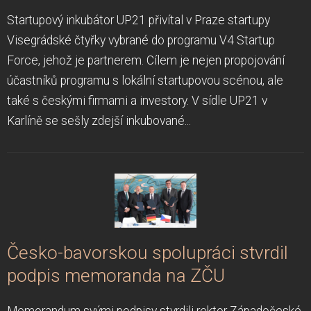
Startupový inkubátor UP21 přivítal v Praze startupy
Visegrádské čtyřky vybrané do programu V4 Startup
Force, jehož je partnerem. Cílem je nejen propojování
účastníků programu s lokální startupovou scénou, ale
také s českými firmami a investory. V sídle UP21 v
Karlíně se sešly zdejší inkubované...
Česko-bavorskou spolupráci stvrdil
podpis memoranda na ZČU
Memorandum svými podpisy stvrdili rektor Západočeské