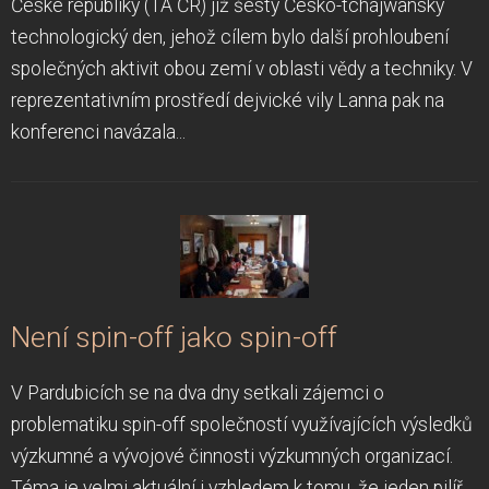
České republiky (TA ČR) již šestý Česko-tchajwanský
technologický den, jehož cílem bylo další prohloubení
společných aktivit obou zemí v oblasti vědy a techniky. V
reprezentativním prostředí dejvické vily Lanna pak na
konferenci navázala...
Není spin-off jako spin-off
V Pardubicích se na dva dny setkali zájemci o
problematiku spin-off společností využívajících výsledků
výzkumné a vývojové činnosti výzkumných organizací.
Téma je velmi aktuální i vzhledem k tomu, že jeden pilíř