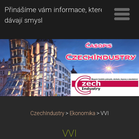
Přinášíme vám informace, které
dávají smysl
CzechIndustry
>
Ekonomika
>
VVI
VVI