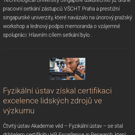
pracovní setkání zástupců VŠCHT Praha a prestižní
singapurské univerzity, které navázalo na únorový pražský
workshop a lednový podpis memoranda o vzájemné
spolupráci. Hlavním cílem setkání bylo...
Fyzikální ústav získal certifikaci
excelence lidských zdrojů ve
výzkumu
Čtvrtý ústav Akademie věd – Fyzikální ústav – se stal
držitelem certifikátu HR Excellence in Research, který