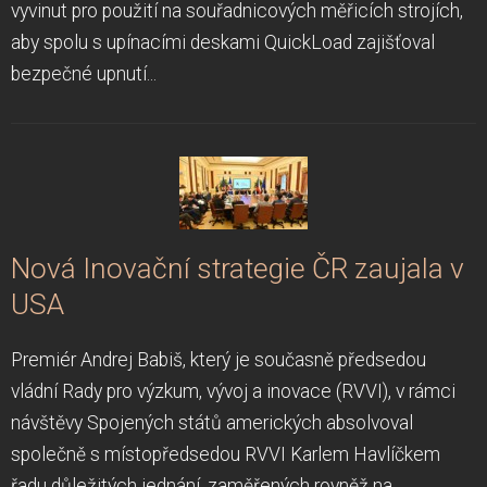
vyvinut pro použití na souřadnicových měřicích strojích,
aby spolu s upínacími deskami QuickLoad zajišťoval
bezpečné upnutí...
Nová Inovační strategie ČR zaujala v
USA
Premiér Andrej Babiš, který je současně předsedou
vládní Rady pro výzkum, vývoj a inovace (RVVI), v rámci
návštěvy Spojených států amerických absolvoval
společně s místopředsedou RVVI Karlem Havlíčkem
řadu důležitých jednání, zaměřených rovněž na