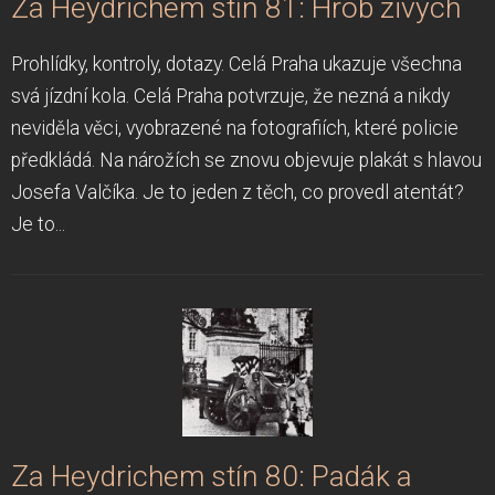
Za Heydrichem stín 81: Hrob živých
Prohlídky, kontroly, dotazy. Celá Praha ukazuje všechna
svá jízdní kola. Celá Praha potvrzuje, že nezná a nikdy
neviděla věci, vyobrazené na fotografiích, které policie
předkládá. Na nárožích se znovu objevuje plakát s hlavou
Josefa Valčíka. Je to jeden z těch, co provedl atentát?
Je to...
Za Heydrichem stín 80: Padák a