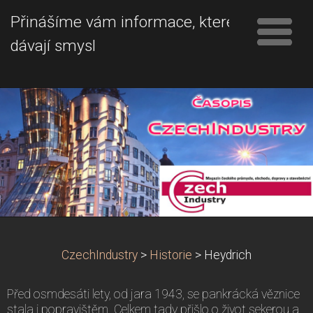
Přinášíme vám informace, které
dávají smysl
CzechIndustry
>
Historie
>
Heydrich
Před osmdesáti lety, od jara 1943, se pankrácká věznice
stala i popravištěm. Celkem tady přišlo o život sekerou a