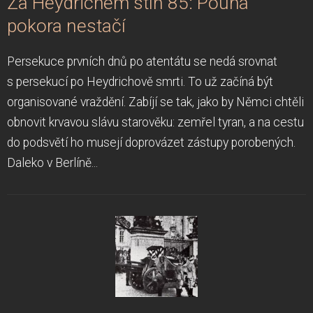
Za Heydrichem stín 85: Pouhá
pokora nestačí
Persekuce prvních dnů po atentátu se nedá srovnat
s persekucí po Heydrichově smrti. To už začíná být
organisované vraždění. Zabíjí se tak, jako by Němci chtěli
obnovit krvavou slávu starověku: zemřel tyran, a na cestu
do podsvětí ho musejí doprovázet zástupy porobených.
Daleko v Berlíně...