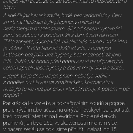
bělejší. Ach Bože, za co za všecko nás to nezkracovali o
hlavu.
A lidé šli jak berani; zavile, hrdě, bez vědomí viny. Cely
smrti na Pankráci byly přeplněny mlčícím a
nezlomeným osazenstvem. Šli pod sekeru vyrovnáni
sami se sebou i s osudem, šli s úsměvem na rtech.
´Tělo zabijete, ducha však nikoliv! Náš národ i naše idea
je věčná.´ K této filosofii došli až zde, v temných
kutloších bez jídla, bez hygieny, bez možnosti žít jako
lidé. Ještě pár hodin před popravou si na přípravných
celách zpívali naše hymny a Zasviť mi ty slunko zlaté…
Z jejich těl je dnes už jen prach, neboť je spálili i
s oddělenou hlavou ve strašnickém krematoriu a
nezbylo tu víc než pár srdcí, která krvácejí. A potom – pár
dopisů.“
Pankrácká kalvarie byla pokračováním soudů a poprav
pro ukrývání nebo účast na ukrývání českých parašutistů,
kteří provedli atentát na Heydricha. Podle některých
pramenů jich bylo 252, ve skutečnosti mnohem více.
V našem seriálu se pokusíme přiblížit události od 15.