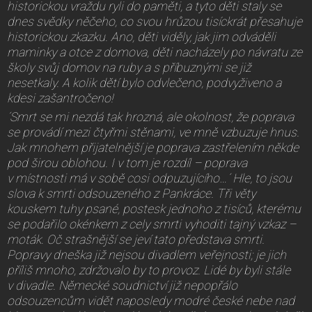
historickou vraždu ryli do paměti, a tyto děti staly se
dnes svědky něčeho, co svou hrůzou tisíckrát přesahuje
historickou zkazku. Ano, děti viděly, jak jim odváděli
maminky a otce z domova, děti nacházely po návratu ze
školy svůj domov na ruby a s příbuznými se již
nesetkaly. A kolik dětí bylo odvlečeno, podvyživeno a
kdesi zašantročeno!
´Smrt se mi nezdá tak hrozná, ale okolnost, že poprava
se provádí mezi čtyřmi stěnami, ve mně vzbuzuje hnus.
Jak mnohem přijatelnější je poprava zastřelením někde
pod širou oblohou. I v tom je rozdíl – poprava
v místnosti má v sobě cosi odpuzujícího…´ Hle, to jsou
slova k smrti odsouzeného z Pankráce. Tři věty
kouskem tuhy psané, postesk jednoho z tisíců, kterému
se podařilo okénkem z cely smrti vyhoditi tajný vzkaz –
moták. Oč strašnější se jeví tato představa smrti.
Popravy dneška již nejsou divadlem veřejnosti; je jich
příliš mnoho, zdržovalo by to provoz. Lidé by byli stále
v divadle. Německé soudnictví již nepopřálo
odsouzencům vidět naposledy modré české nebe nad