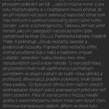
provazem jedenáct set lidí. „
Jaká to hrůzná ironie: z jara
roku třiačtyřicátého si v Drážďanech musili přiznat, že
ani při nejlepší vůli jejich sekera už nepostačí stínat tolik
hlav, kolik jich k useknutí odsoudí ty jejich různé Volks-,
Sonder-, Land- a Schnellgerichty. Takovou žeň kati ještě
neměli, jako jim zabezpečil nacistický režim,“
píše
v předmluvě ke knize ŽALUJI, Pankrácká kalvarie, Vladimír
Thiele. A pokračuje:
„Soudy nestačily zasedat a
podpisovat rozsudky. Popravčí čety nestačily střílet,
snímat pověšené židy s háků a hadicemi smývat
s dlaždic ´sekeráren´ rudou českou krev. Krev
nejvzácnějších synů a dcer národa. Ty nejryzejší hlavy,
do poslední chvíle hrdě vzpřímené a s pohrdlivým
úsměškem se dívající vrahům do tváře. Hlavy dělníků a
profesorů, dřevorubců, pradlen a doktorů, tvrdé české
hlavy padaly… Co bylo proti těmto žním našich starých
sedmadvacet českých pánů, popravených před více než
třemi stoletími. Přes tři sta let jsme s hrůzou hleděli
zpátky k staroměstskému lešení, mráz nám šel při čtení
Wintrova Kampana po zádech, dětem ve škole tuto