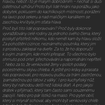
hlavou, neboť i to je malým dobrodiním – nechat si duši
odlétnout vzhůru! Proto byli lidé hnáni na porážku jako
dobytek, poklusem do kachlíkových místností, poráženi
na lavici pod sekeru a nad maličkým kanálkem se
zaschlou krví byla jim sťata hlava.
Proč byli tito lidé popravováni? Proč byly dokonce
vyvražďovány celé rodiny za jednoho svého člena, který
poskytl přístřeší někomu, kdo neměl kam by hlavu složil.
Za pohoštění cizince, neznámého poutníka, který jim
s prosbou zaklepal na dveře. Za to, že ho doporučil
k svým známým, kde mohl přespat. To všechno bylo
shrnuto pod ortel ´přechovávání a napomáhání nepříteli
´. Nebo za to, že venkovské ženy v polích podaly
pocestnému skývu chleba. A ještě pro krávy a prasata
nás popravovali, pro rezavou pušku za trám zastrčenou,
´památečnou po tátovi z války´. I pro kuchyňský nůž,
který byl náhodou delší než lidská dlaň. A pro jakýsi
drátek v přijímači, který tam často sami souzenému
zapojili. Nebo pro pár lístků na maso. Pro pytel obilí,
který si mlynář schoval, aby mohl být venkovský chléb