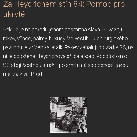
Za Heydrichem stín 84: Pomoc pro
ukryté
Pak už je na pořadu jenom posmrtná sláva. Přivážejí
rakev, věnce, palmy, buxusy. Ve vestibulu chirurgického
pavilonu je zřízen katafalk. Rakev zahalují do vlajky SS, na
ní je položena Heydrichova přilba a kord. Poddůstojníci
SS stojí čestnou stráž. I po smrti má společnost, jakou
měl za živa. Před...