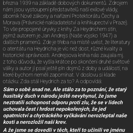
března 1939 na základě dobových dokumentů. Zdrojem
nám jsou vystoupení představitelů naší exilové vlády,
sborník Nové zákony a nařízení Protektorátu Čechy a
Morava (Právnické nakladatelství a knihkupectví v Praze).
To vše propojené úryvky z knihy Za Heydrichem stín,
jejímž autorem je Jan Andrejs (Naše vojsko 1947) a
dalších pramenů. Zde je třeba na místě uvést, že literatury
o atentátu na Heydricha je víc než dost, různé kvality a
historické správnosti. Andrejsova kniha nás zaujala mj.
z toho důvodu, že vyšla krátce po skončení druhé světové
války a autor jí psal ještě pln dojmů z doby a událostí, na
které bychom neměli zapomínat. V doslovu si klade
otázku: Zda stál Heydrich za to? A odpovídá:
Sám o sobě snad ne. Ale stálo za to poznání, že starý
husitský duch v národu ještě nevyhynul, že jsme
neztratili schopnost odporu proti zlu, že se v lidech
uchovala čest i hrdost nepokořených, že jed
opatrnictví a chytráckého vyčkávání nerozleptal naše
kosti a nerozložil naší krev.
A že jsme se dovedli v těch, kteří to učinili ve jménu