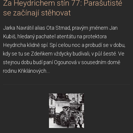
Za Heydrichem stín 77: Parašutisté
se začínají stěhovat
Jarka Navrátil alias Ota Strnad, pravým jménem Jan
Kubiš, hledaný pachatel atentátu na protektora
Heydricha klidně spí. Spí celou noc a probudí se v dobu,
kdy se tu se Zdeňkem vždycky budívali, v půl šesté. Ve
stejnou dobu budí paní Ogounová v sousedním domě
rodinu Křiklánových....