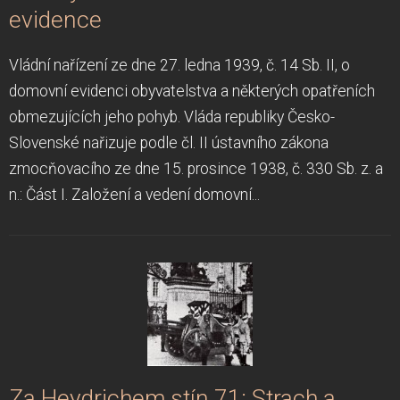
evidence
Vládní nařízení ze dne 27. ledna 1939, č. 14 Sb. II, o
domovní evidenci obyvatelstva a některých opatřeních
obmezujících jeho pohyb. Vláda republiky Česko-
Slovenské nařizuje podle čl. II ústavního zákona
zmocňovacího ze dne 15. prosince 1938, č. 330 Sb. z. a
n.: Část I. Založení a vedení domovní...
Za Heydrichem stín 71: Strach a