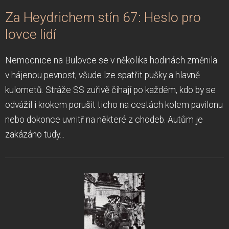
Za Heydrichem stín 67: Heslo pro
lovce lidí
Nemocnice na Bulovce se v několika hodinách změnila
v hájenou pevnost, všude lze spatřit pušky a hlavně
kulometů. Stráže SS zuřivě číhají po každém, kdo by se
odvážil i krokem porušit ticho na cestách kolem pavilonu
nebo dokonce uvnitř na některé z chodeb. Autům je
zakázáno tudy...