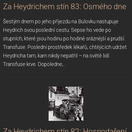
Za Heydrichem stín 83: Osmého dne
Šestým dnem po jeho příjezdu na Bulovku nastupuje
Heydrich svou poslední cestu. Sepse ho vede po
stupních, které jsou hodinu po hodině sráznější a prudší.
Transfuse. Poslední prostředek lékařů, chtějících udržet
Heydricha tam, kam nikdy nepatřil – na světě lidí.
Transfuse krve. Dopoledne,...
Za Heydrichem stín 82: Hospodaření