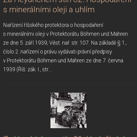
s minerálními oleji a uhlím
Nařízení říšského protektora o hospodaření
s minerálními oleji v Protektorátu Böhmen und Mähren
ze dne 5. září 1939, Věst. nař. str. 107. Na základě § 1.,
číslo 2. nařízení o právu vydávati právní předpisy
v Protektorátu Böhmen und Mähren ze dne 7. června
1939 (Říš. zák. I., str....