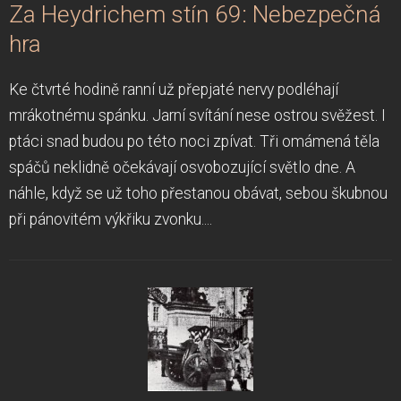
Za Heydrichem stín 69: Nebezpečná
hra
Ke čtvrté hodině ranní už přepjaté nervy podléhají
mrákotnému spánku. Jarní svítání nese ostrou svěžest. I
ptáci snad budou po této noci zpívat. Tři omámená těla
spáčů neklidně očekávají osvobozující světlo dne. A
náhle, když se už toho přestanou obávat, sebou škubnou
při pánovitém výkřiku zvonku....