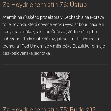
Za Heydrichem stín 76: Ústup
Atentát na říšského protektora v Čechách a na Moravě,
to je novinka, která dovede venku vyvolat bouři nadšení.
Tady máte důkaz, jak jdou Češi za „Vůdcem“ a jeho
spřeženci. Tady máte důkaz, jak se jim líbí německá
„ochrana.“ Pod Uralem se v městečku Buzuluku formuje
československá jednotka...
Za Heydrichem stín 75: Bude žít?