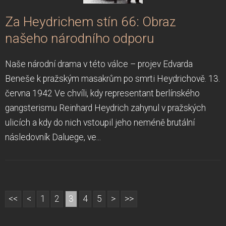
Za Heydrichem stín 66: Obraz
našeho národního odporu
Naše národní drama v této válce – projev Edvarda
Beneše k pražským masakrům po smrti Heydrichově. 13.
června 1942 Ve chvíli, kdy representant berlínského
gangsterismu Reinhard Heydrich zahynul v pražských
ulicích a kdy do nich vstoupil jeho neméně brutální
následovník Daluege, ve...
<<
<
1
2
3
4
5
>
>>